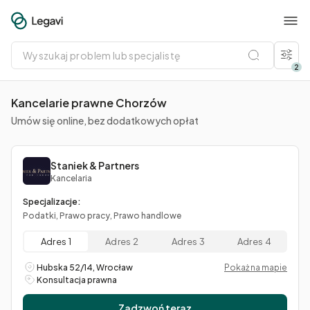
Wyszukaj
problem
lub
2
specjalistę
Kancelarie prawne Chorzów
Umów się online, bez dodatkowych opłat
Staniek & Partners
Kancelaria
Specjalizacje:
Podatki, Prawo pracy, Prawo handlowe
Adres 1
Adres 2
Adres 3
Adres 4
Hubska 52/14, Wrocław
Pokaż na mapie
Konsultacja prawna
Zadzwoń teraz