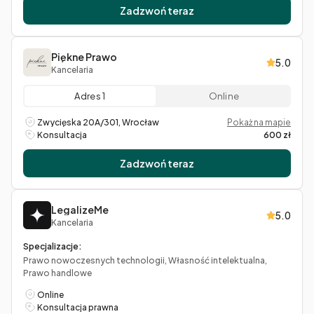
Zadzwoń teraz
Piękne Prawo
5.0
Kancelaria
Adres 1
Online
Zwycięska 20A/301, Wrocław
Pokaż na mapie
Konsultacja
600 zł
Zadzwoń teraz
LegalizeMe
5.0
Kancelaria
Specjalizacje:
Prawo nowoczesnych technologii, Własność intelektualna,
Prawo handlowe
Online
Konsultacja prawna