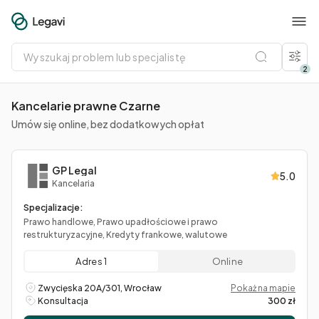
Wyszukaj
problem
lub
2
specjalistę
Kancelarie prawne Czarne
Umów się online, bez dodatkowych opłat
GP Legal
5.0
Kancelaria
Specjalizacje:
Prawo handlowe, Prawo upadłościowe i prawo
restrukturyzacyjne, Kredyty frankowe, walutowe
Adres 1
Online
Zwycięska 20A/301, Wrocław
Pokaż na mapie
Konsultacja
300 zł