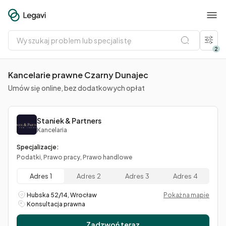
Wyszukaj
problem
lub
2
specjalistę
Kancelarie prawne Czarny Dunajec
Umów się online, bez dodatkowych opłat
Staniek & Partners
Kancelaria
Specjalizacje:
Podatki, Prawo pracy, Prawo handlowe
Adres 1
Adres 2
Adres 3
Adres 4
Hubska 52/14, Wrocław
Pokaż na mapie
Konsultacja prawna
Zadzwoń teraz