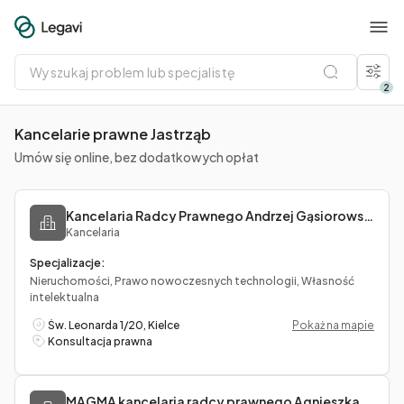
Wyszukaj
problem
lub
2
specjalistę
Kancelarie prawne Jastrząb
Umów się online, bez dodatkowych opłat
Kancelaria Radcy Prawnego Andrzej Gąsiorowszki
Kancelaria
Specjalizacje:
Nieruchomości, Prawo nowoczesnych technologii, Własność
intelektualna
Św. Leonarda 1/20, Kielce
Pokaż na mapie
Konsultacja prawna
MAGMA kancelaria radcy prawnego Agnieszka Lewkowicz-Wasiak