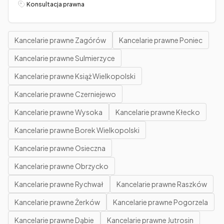
Konsultacja prawna
Kancelarie prawne Zagórów
Kancelarie prawne Poniec
Kancelarie prawne Sulmierzyce
Kancelarie prawne Książ Wielkopolski
Kancelarie prawne Czerniejewo
Kancelarie prawne Wysoka
Kancelarie prawne Kłecko
Kancelarie prawne Borek Wielkopolski
Kancelarie prawne Osieczna
Kancelarie prawne Obrzycko
Kancelarie prawne Rychwał
Kancelarie prawne Raszków
Kancelarie prawne Żerków
Kancelarie prawne Pogorzela
Kancelarie prawne Dąbie
Kancelarie prawne Jutrosin