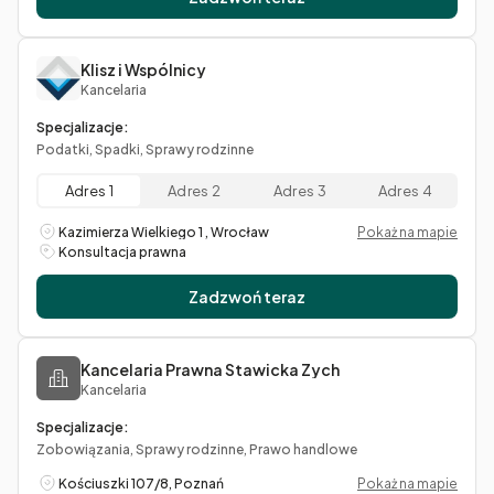
Klisz i Wspólnicy
Kancelaria
Specjalizacje:
Podatki, Spadki, Sprawy rodzinne
Adres 1
Adres 2
Adres 3
Adres 4
Kazimierza Wielkiego 1 , Wrocław
Pokaż na mapie
Konsultacja prawna
Zadzwoń teraz
Kancelaria Prawna Stawicka Zych
Kancelaria
Specjalizacje:
Zobowiązania, Sprawy rodzinne, Prawo handlowe
Kościuszki 107/8, Poznań
Pokaż na mapie