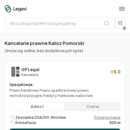
Wyszukaj
problem
lub
2
specjalistę
Kancelarie prawne Kalisz Pomorski
Umów się online, bez dodatkowych opłat
GP Legal
5.0
Kancelaria
Specjalizacje:
Prawo handlowe, Prawo upadłościowe i prawo
restrukturyzacyjne, Kredyty frankowe, walutowe
Adres 1
Online
Zwycięska 20A/301, Wrocław
Pokaż na mapie
Konsultacja
300 zł