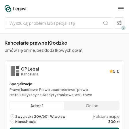
Wyszukaj
problem
lub
2
specjalistę
Kancelarie prawne Kłodzko
Umów się online, bez dodatkowych opłat
GP Legal
5.0
Kancelaria
Specjalizacje:
Prawo handlowe, Prawo upadłościowe i prawo
restrukturyzacyjne, Kredyty frankowe, walutowe
Adres 1
Online
Zwycięska 20A/301, Wrocław
Pokaż na mapie
Konsultacja
300 zł