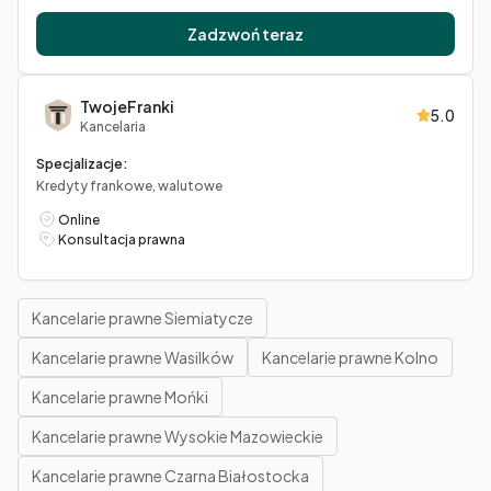
Zadzwoń teraz
TwojeFranki
5.0
Kancelaria
Specjalizacje:
Kredyty frankowe, walutowe
Online
Konsultacja prawna
Kancelarie prawne Siemiatycze
Kancelarie prawne Wasilków
Kancelarie prawne Kolno
Kancelarie prawne Mońki
Kancelarie prawne Wysokie Mazowieckie
Kancelarie prawne Czarna Białostocka