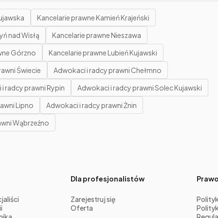
Kujawska
Kancelarie prawne Kamień Krajeński
yń nad Wisłą
Kancelarie prawne Nieszawa
awne Górzno
Kancelarie prawne Lubień Kujawski
rawni Świecie
Adwokaci i radcy prawni Chełmno
i radcy prawni Rypin
Adwokaci i radcy prawni Solec Kujawski
rawni Lipno
Adwokaci i radcy prawni Żnin
rawni Wąbrzeźno
Dla profesjonalistów
Praw
aliści
Zarejestruj się
Polity
i
Oferta
Polity
nika
Regula