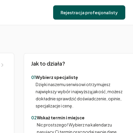
Rejestracja profesjonalisty
Jak to działa?
01
Wybierz specjalistę
Dzięki naszemu serwisowi otrzymujesz
największy wybór i najwyższą jakość, możesz
dokładnie sprawdzić doświadczenie, opinie,
specjalizacje i cenę.
02
Wskaż termin i miejsce
Nic prostszego! Wybierz na kalendarzu
pasujący Ci termin oraz podaj swoje dane