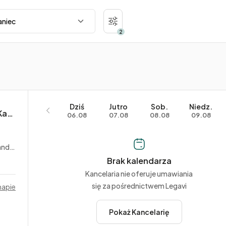
2
Dziś
Jutro
Sob.
Niedz.
Aleksandra Sikorska-Lewandowska Kancelaria MELETE
06.08
07.08
08.08
09.08
owe
Brak kalendarza
Kancelaria nie oferuje umawiania
się za pośrednictwem Legavi
mapie
Pokaż Kancelarię