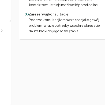
kontaktowe. Istnieje możliwość porad online.
03
Zarezerwuj konsultację
Podczas konsultacji omów ze specjalistą swój
problem i w razie potrzeby wspólnie określacie
dalsze kroki do jego rozwiązania.