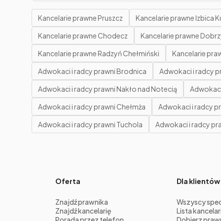
Kancelarie prawne Pruszcz
Kancelarie prawne Izbica 
Kancelarie prawne Chodecz
Kancelarie prawne Dobrz
Kancelarie prawne Radzyń Chełmiński
Kancelarie pr
Adwokaci i radcy prawni Brodnica
Adwokaci i radcy p
Adwokaci i radcy prawni Nakło nad Notecią
Adwokaci 
Adwokaci i radcy prawni Chełmża
Adwokaci i radcy p
Adwokaci i radcy prawni Tuchola
Adwokaci i radcy p
Oferta
Dla klientów
Znajdź prawnika
Wszyscy specj
Znajdź kancelarię
Lista kancelari
Porada przez telefon
Dobierz praw