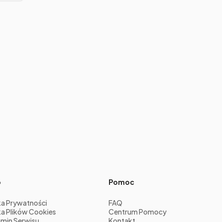
o
Pomoc
ka Prywatności
FAQ
ka Plików Cookies
Centrum Pomocy
min Serwisu
Kontakt