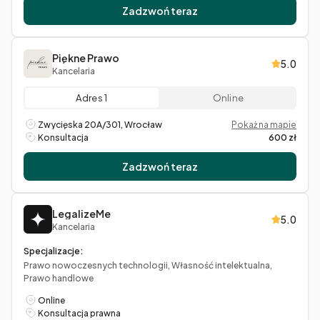
Zadzwoń teraz
Piękne Prawo
5.0
Kancelaria
Adres 1
Online
Zwycięska 20A/301, Wrocław
Pokaż na mapie
Konsultacja
600 zł
Zadzwoń teraz
LegalizeMe
5.0
Kancelaria
Specjalizacje:
Prawo nowoczesnych technologii, Własność intelektualna,
Prawo handlowe
Online
Konsultacja prawna