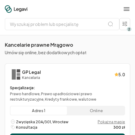
Wyszukaj
problem
lub
2
specjalistę
Kancelarie prawne Mrągowo
Umów się online, bez dodatkowych opłat
GP Legal
5.0
Kancelaria
Specjalizacje:
Prawo handlowe, Prawo upadłościowe i prawo
restrukturyzacyjne, Kredyty frankowe, walutowe
Adres 1
Online
Zwycięska 20A/301, Wrocław
Pokaż na mapie
Konsultacja
300 zł