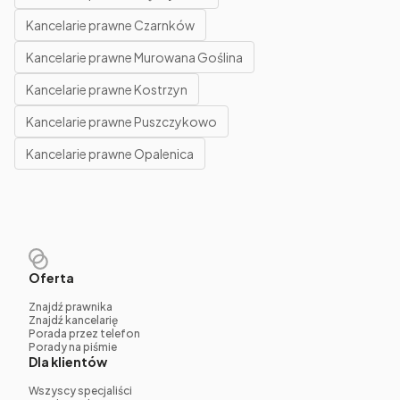
Kancelarie prawne Czarnków
Kancelarie prawne Murowana Goślina
Kancelarie prawne Kostrzyn
Kancelarie prawne Puszczykowo
Kancelarie prawne Opalenica
Oferta
Znajdź prawnika
Znajdź kancelarię
Porada przez telefon
Porady na piśmie
Dla klientów
Wszyscy specjaliści