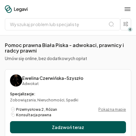
Wyszukaj
problem
lub
4
specjalistę
Pomoc prawna Biała Piska - adwokaci, prawnicy i
radcy prawni
Umów się online, bez dodatkowych opłat
Ewelina Czerwińska-Szyszło
Adwokat
Specjalizacje:
Zobowiązania, Nieruchomości, Spadki
Przemysłowa 2 , Różan
Pokaż na mapie
Konsultacja prawna
Zadzwoń teraz