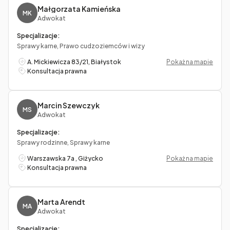
Małgorzata Kamieńska
MK
Adwokat
Specjalizacje:
Sprawy karne, Prawo cudzoziemców i wizy
A. Mickiewicza 83/21, Białystok
Pokaż na mapie
Konsultacja prawna
Marcin Szewczyk
MS
Adwokat
Specjalizacje:
Sprawy rodzinne, Sprawy karne
Warszawska 7a , Giżycko
Pokaż na mapie
Konsultacja prawna
Marta Arendt
MA
Adwokat
Specjalizacje: