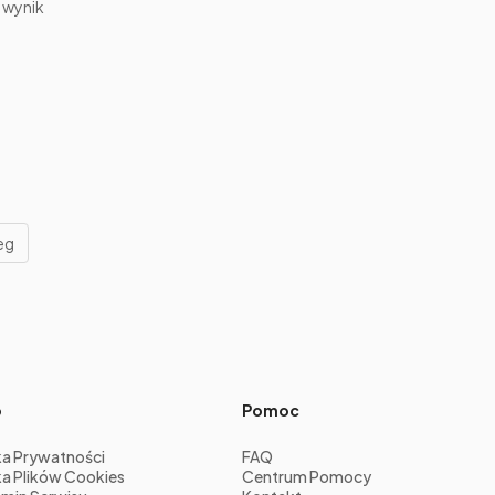
 wynik
eg
o
Pomoc
ka Prywatności
FAQ
ka Plików Cookies
Centrum Pomocy