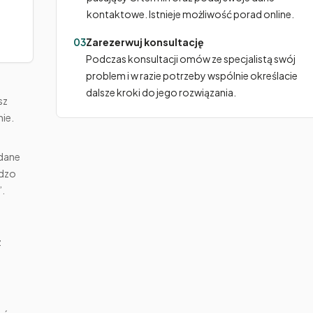
kontaktowe. Istnieje możliwość porad online.
03
Zarezerwuj konsultację
Podczas konsultacji omów ze specjalistą swój
problem i w razie potrzeby wspólnie określacie
dalsze kroki do jego rozwiązania.
sz
ie.
ądane
rdzo
”.
z