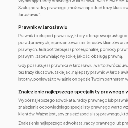
Wybierając radcę prawnego w Jarosławiu, warto zwrócić uw
Szukając radcy prawnego, możesz napotkać frazy kluczowe,
Jarosławiu”.
Prawnik w Jarosławiu
Prawnik to ekspert prawniczy, który oferuje swoje usługi pr
porad prawnych, reprezentowania interesów klientów przed
prawnych. Jeśli potrzebujesz profesjonalnej pomocy prawn
prawymi, zapewniając wysokiej jakości obsługę prawną.
Gdy poszukujesz prawnika w Jarosławiu, warto zwrócić uwag
też frazy kluczowe, takie jak „najlepszy prawnik w Jarosła
istotny, ponieważ to właśnie on będzie Twoim partnerem
Znalezienie najlepszego specjalisty prawnego 
Wybór najlepszego adwokata, radcy prawnego lub prawnika
znalezienia odpowiedniego specjalisty prawnego warto wziąć
klientów. Ważne jest, aby znaleźć specjalistę prawnego, kt
Znalezienie najlepszego adwokata, radcy prawnego lub pra