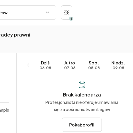
4
radcy prawni
Dziś
Jutro
Sob.
Niedz.
06.08
07.08
08.08
09.08
Brak kalendarza
Profesjonalista nie oferuje umawiania
się za pośrednictwem Legavi
mapie
Pokaż profil