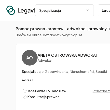
Miasto
Specjalizacja
Pomoc prawna Jarosław - adwokaci, prawnicy i 
Umów się online, bez dodatkowych opłat
ANETA OSTROWSKA ADWOKAT
AO
Adwokat
Specjalizacje:
Zobowiązania, Nieruchomości, Spadki
Adres 1
Jana Pawła II 6 , Jarosław
Pokaż na 
Konsultacja prawna