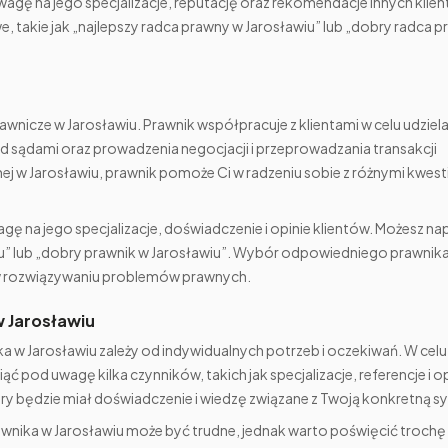
agę na jego specjalizacje, reputację oraz rekomendacje innych klien
 takie jak „najlepszy radca prawny w Jarosławiu” lub „dobry radca 
awnicze w Jarosławiu. Prawnik współpracuje z klientami w celu udziel
 sądami oraz prowadzenia negocjacji i przeprowadzania transakcji
ej w Jarosławiu, prawnik pomoże Ci w radzeniu sobie z różnymi kwest
ę na jego specjalizacje, doświadczenie i opinie klientów. Możesz n
wiu” lub „dobry prawnik w Jarosławiu”. Wybór odpowiedniego prawnika
 w rozwiązywaniu problemów prawnych.
w Jarosławiu
 w Jarosławiu zależy od indywidualnych potrzeb i oczekiwań. W celu
 pod uwagę kilka czynników, takich jak specjalizacje, referencje i op
óry będzie miał doświadczenie i wiedzę związane z Twoją konkretną sy
wnika w Jarosławiu może być trudne, jednak warto poświęcić trochę