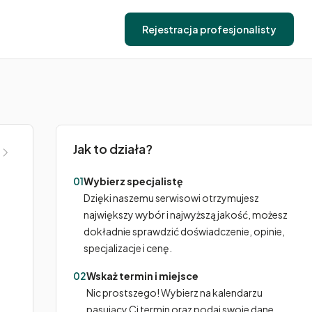
Rejestracja profesjonalisty
Jak to działa?
01
Wybierz specjalistę
Dzięki naszemu serwisowi otrzymujesz
największy wybór i najwyższą jakość, możesz
dokładnie sprawdzić doświadczenie, opinie,
specjalizacje i cenę.
02
Wskaż termin i miejsce
Nic prostszego! Wybierz na kalendarzu
pasujący Ci termin oraz podaj swoje dane