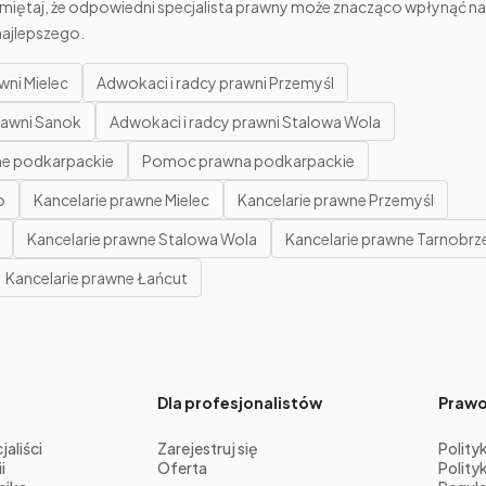
amiętaj, że odpowiedni specjalista prawny może znacząco wpłynąć na
najlepszego.
wni Mielec
Adwokaci i radcy prawni Przemyśl
rawni Sanok
Adwokaci i radcy prawni Stalowa Wola
ne podkarpackie
Pomoc prawna podkarpackie
o
Kancelarie prawne Mielec
Kancelarie prawne Przemyśl
Kancelarie prawne Stalowa Wola
Kancelarie prawne Tarnobrz
Kancelarie prawne Łańcut
Dla profesjonalistów
Praw
aliści
Zarejestruj się
Polity
i
Oferta
Polity