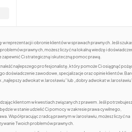
ę w reprezentacji i obronie klientów w sprawach prawnych. Jeśli szuka
problemów prawnych, możesz liczyć na lokalną wiedzę i doświadczen
ie zapewnić Ci strategiczną i skuteczną pomoc prawą.
znaleźć najlepszego profesjonalistę, który pomoże Ci osiągnąć poż
go doświadczenie zawodowe, specjalizacje oraz opinie klientów. Ba
k „najlepszy adwokat w Jarosławiu” lub „dobry adwokat w Jarosławiu
ając klientom w kwestiach związanych z prawem. Jeśli potrzebujes
będzie w stanie udzielić Ci pomocy w zakresie prawa cywilnego,
awa. Współpracując z radcą prawnym w Jarosławiu, możesz liczyć na
ązywanie Twoich problemów prawnych.