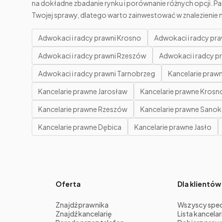
na dokładne zbadanie rynku i porównanie różnych opcji. P
Twojej sprawy, dlatego warto zainwestować w znalezienie 
Adwokaci i radcy prawni Krosno
Adwokaci i radcy pra
Adwokaci i radcy prawni Rzeszów
Adwokaci i radcy p
Adwokaci i radcy prawni Tarnobrzeg
Kancelarie praw
Kancelarie prawne Jarosław
Kancelarie prawne Krosn
Kancelarie prawne Rzeszów
Kancelarie prawne Sanok
Kancelarie prawne Dębica
Kancelarie prawne Jasło
Oferta
Dla klientów
Znajdź prawnika
Wszyscy specj
Znajdź kancelarię
Lista kancelari