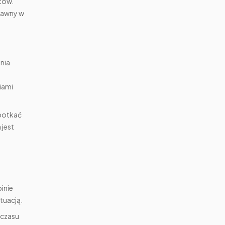
tów.
prawny w
ania
iami
apotkać
 jest
inie
tuacją.
 czasu