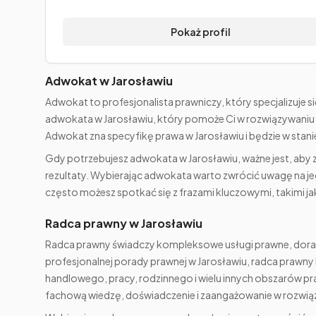
Pokaż profil
Adwokat w Jarosławiu
Adwokat to profesjonalista prawniczy, który specjalizuje si
adwokata w Jarosławiu, który pomoże Ci w rozwiązywaniu 
Adwokat zna specyfikę prawa w Jarosławiu i będzie w stan
Gdy potrzebujesz adwokata w Jarosławiu, ważne jest, aby 
rezultaty. Wybierając adwokata warto zwrócić uwagę na je
często możesz spotkać się z frazami kluczowymi, takimi ja
Radca prawny w Jarosławiu
Radca prawny świadczy kompleksowe usługi prawne, doradz
profesjonalnej porady prawnej w Jarosławiu, radca prawny 
handlowego, pracy, rodzinnego i wielu innych obszarów pr
fachową wiedzę, doświadczenie i zaangażowanie w rozwi