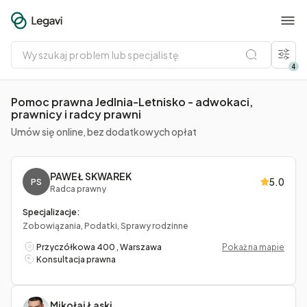
Wyszukaj
problem
lub
4
specjalistę
Pomoc prawna Jedlnia-Letnisko - adwokaci,
prawnicy i radcy prawni
Umów się online, bez dodatkowych opłat
PAWEŁ SKWAREK
5.0
PS
Radca prawny
Specjalizacje:
Zobowiązania, Podatki, Sprawy rodzinne
Przyczółkowa 400 , Warszawa
Pokaż na mapie
Konsultacja prawna
Mikołaj Łaski