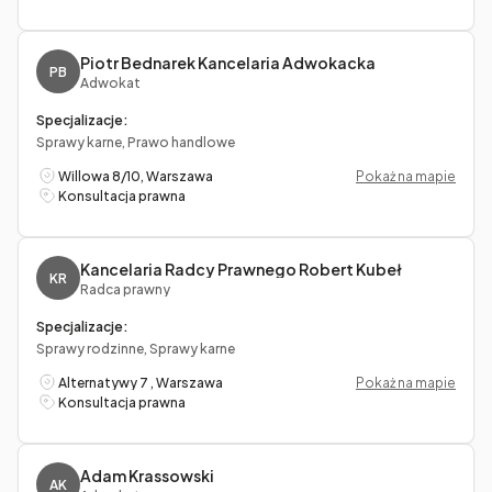
Piotr Bednarek Kancelaria Adwokacka
PB
Adwokat
Specjalizacje:
Sprawy karne, Prawo handlowe
Willowa 8/10, Warszawa
Pokaż na mapie
Konsultacja prawna
Kancelaria Radcy Prawnego Robert Kubeł
KR
Radca prawny
Specjalizacje:
Sprawy rodzinne, Sprawy karne
Alternatywy 7 , Warszawa
Pokaż na mapie
Konsultacja prawna
Adam Krassowski
AK