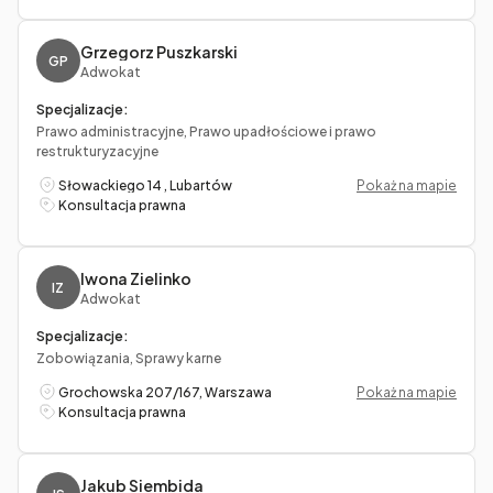
Grzegorz Puszkarski
GP
Adwokat
Specjalizacje:
Prawo administracyjne, Prawo upadłościowe i prawo
restrukturyzacyjne
Słowackiego 14 , Lubartów
Pokaż na mapie
Konsultacja prawna
Iwona Zielinko
IZ
Adwokat
Specjalizacje:
Zobowiązania, Sprawy karne
Grochowska 207/167, Warszawa
Pokaż na mapie
Konsultacja prawna
Jakub Siembida