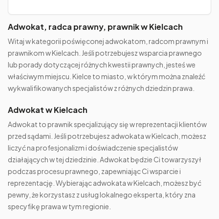
Adwokat, radca prawny, prawnik w Kielcach
Witaj w kategorii poświęconej adwokatom, radcom prawnym i
prawnikom w Kielcach. Jeśli potrzebujesz wsparcia prawnego
lub porady dotyczącej różnych kwestii prawnych, jesteś we
właściwym miejscu. Kielce to miasto, w którym można znaleźć
wykwalifikowanych specjalistów z różnych dziedzin prawa.
Adwokat w Kielcach
Adwokat to prawnik specjalizujący się w reprezentacji klientów
przed sądami. Jeśli potrzebujesz adwokata w Kielcach, możesz
liczyć na profesjonalizm i doświadczenie specjalistów
działających w tej dziedzinie. Adwokat będzie Ci towarzyszył
podczas procesu prawnego, zapewniając Ci wsparcie i
reprezentację. Wybierając adwokata w Kielcach, możesz być
pewny, że korzystasz z usług lokalnego eksperta, który zna
specyfikę prawa w tym regionie.