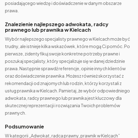
posiadającego wiedzę i doświadczenie w danym obszarze
prawa.
Znalezienie najlepszego adwokata, radcy
prawnego lub prawnika w Kielcach
Wybór najlepszego specjalisty prawnego w Kielcach może być
trudny, ale istnieje kilka wskazówek, które mogą Ci pomóc. Po
pierwsze, zidentyfikuj swoje konkretne potrzeby prawne i
poszukaj specjalisty, który specjalizuje się w danej dziedzinie
prawa. Następnie sprawdź referencje, opinie innych klientów
oraz doświadczenie prawnika. Możesz również skorzystać z
rekomendacji od znajomych lub rodzin, którzy korzystali z
usług prawnika w Kielcach. Pamietaj, że wybór odpowiedniego
adwokata, radcy prawnego lub prawnika jest kluczowy dla
skutecznej reprezentacji i rozwiązania Twoich problemów
prawnych.
Podsumowanie
W kategorii „Adwokat, radca prawny, prawnik w Kielcach”