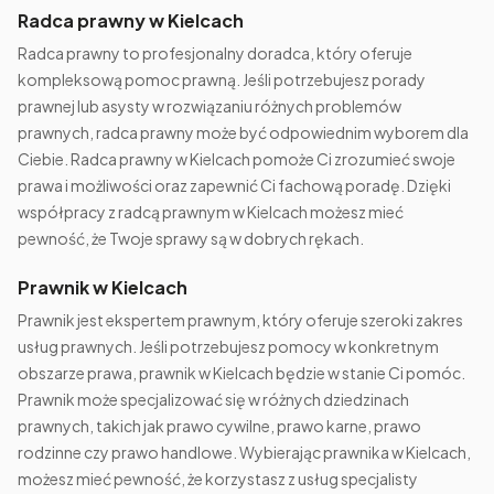
Radca prawny w Kielcach
Radca prawny to profesjonalny doradca, który oferuje
kompleksową pomoc prawną. Jeśli potrzebujesz porady
prawnej lub asysty w rozwiązaniu różnych problemów
prawnych, radca prawny może być odpowiednim wyborem dla
Ciebie. Radca prawny w Kielcach pomoże Ci zrozumieć swoje
prawa i możliwości oraz zapewnić Ci fachową poradę. Dzięki
współpracy z radcą prawnym w Kielcach możesz mieć
pewność, że Twoje sprawy są w dobrych rękach.
Prawnik w Kielcach
Prawnik jest ekspertem prawnym, który oferuje szeroki zakres
usług prawnych. Jeśli potrzebujesz pomocy w konkretnym
obszarze prawa, prawnik w Kielcach będzie w stanie Ci pomóc.
Prawnik może specjalizować się w różnych dziedzinach
prawnych, takich jak prawo cywilne, prawo karne, prawo
rodzinne czy prawo handlowe. Wybierając prawnika w Kielcach,
możesz mieć pewność, że korzystasz z usług specjalisty