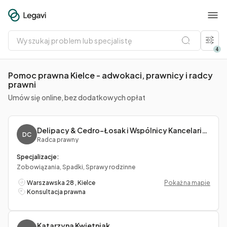
Wyszukaj
problem
lub
4
specjalistę
Pomoc prawna Kielce - adwokaci, prawnicy i radcy
prawni
Umów się online, bez dodatkowych opłat
Delipacy & Cedro-Łosak i Wspólnicy Kancelaria Radców Prawnych
DC
Radca prawny
Specjalizacje:
Zobowiązania, Spadki, Sprawy rodzinne
Warszawska 28 , Kielce
Pokaż na mapie
Konsultacja prawna
Katarzyna Kwietniak