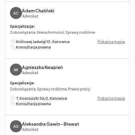
Adam Chaliński
AC
Adwokat
Specjalizacje:
Zobowiązania, Nieruchomości, Sprawy rodzinne
Królowej Jadwigi 10 , Katowice
Pokaż na mapie
Konsultacja prawna
Agnieszka Kwapień
AK
Adwokat
Specjalizacje:
Zobowiązania, Sprawy rodzinne, Prawo pracy
T. Kościuszki 56/2, Katowice
Pokaż na mapie
Konsultacja prawna
Aleksandra Gawin – Bławat
AG
Adwokat