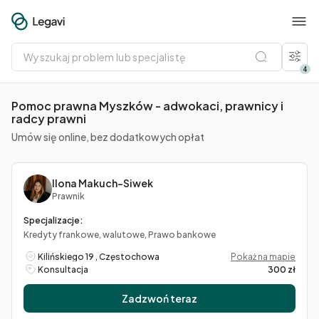
Wyszukaj
problem
lub
4
specjalistę
Pomoc prawna Myszków - adwokaci, prawnicy i
radcy prawni
Umów się online, bez dodatkowych opłat
Ilona Makuch-Siwek
Prawnik
Specjalizacje:
Kredyty frankowe, walutowe, Prawo bankowe
Kilińskiego 19 , Częstochowa
Pokaż na mapie
Konsultacja
300 zł
Zadzwoń teraz