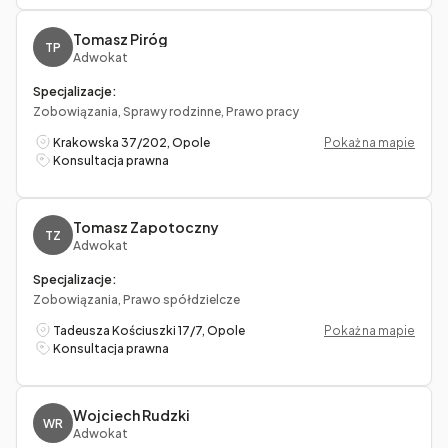
Tomasz Piróg
TP
Adwokat
Specjalizacje:
Zobowiązania, Sprawy rodzinne, Prawo pracy
Krakowska 37/202, Opole
Pokaż na mapie
Konsultacja prawna
Tomasz Zapotoczny
TZ
Adwokat
Specjalizacje:
Zobowiązania, Prawo spółdzielcze
Tadeusza Kościuszki 17/7, Opole
Pokaż na mapie
Konsultacja prawna
Wojciech Rudzki
WR
Adwokat