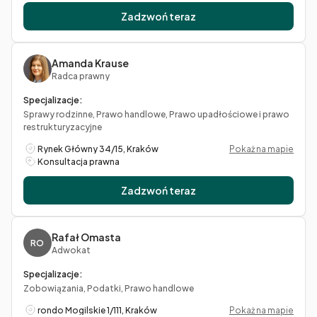
Zadzwoń teraz
Amanda Krause
Radca prawny
Specjalizacje:
Sprawy rodzinne, Prawo handlowe, Prawo upadłościowe i prawo
restrukturyzacyjne
Rynek Główny 34/15, Kraków
Pokaż na mapie
Konsultacja prawna
Zadzwoń teraz
Rafał Omasta
RO
Adwokat
Specjalizacje:
Zobowiązania, Podatki, Prawo handlowe
rondo Mogilskie 1/111, Kraków
Pokaż na mapie