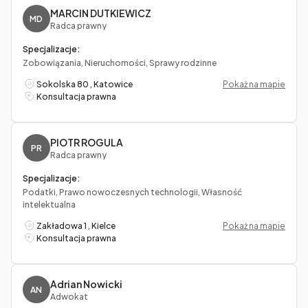
MARCIN DUTKIEWICZ
MD
Radca prawny
Specjalizacje:
Zobowiązania, Nieruchomości, Sprawy rodzinne
Sokolska 80 , Katowice
Pokaż na mapie
Konsultacja prawna
PIOTR ROGULA
PR
Radca prawny
Specjalizacje:
Podatki, Prawo nowoczesnych technologii, Własność
intelektualna
Zakładowa 1 , Kielce
Pokaż na mapie
Konsultacja prawna
Adrian Nowicki
AN
Adwokat