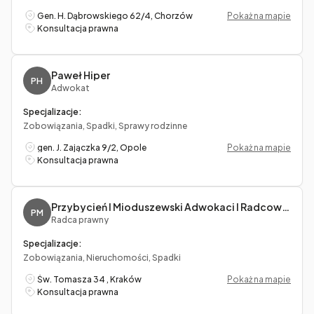
Gen. H. Dąbrowskiego 62/4, Chorzów
Pokaż na mapie
Konsultacja prawna
Paweł Hiper
PH
Adwokat
Specjalizacje:
Zobowiązania, Spadki, Sprawy rodzinne
gen. J. Zajączka 9/2, Opole
Pokaż na mapie
Konsultacja prawna
Przybycień I Mioduszewski Adwokaci I Radcowie Prawni S.c. Jagoda Przybycień, Marcin Mioduszewski
PM
Radca prawny
Specjalizacje:
Zobowiązania, Nieruchomości, Spadki
Św. Tomasza 34 , Kraków
Pokaż na mapie
Konsultacja prawna