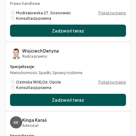
Prawo handlowe
Modrzejowska 27 , Sosnowiec
Pokaż na mapie
Konsultacja prawna
Zadzwoń teraz
Wojciech Detyna
Radca prawny
Specjalizacje:
Nieruchomości, Spadki, Sprawy rodzinne
Ozimska 180E/26, Opole
Pokaż na mapie
Konsultacja prawna
Zadzwoń teraz
Kinga Karaś
KK
Adwokat
Specjalizacje: