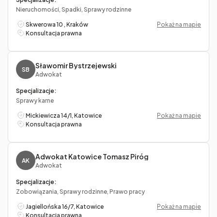
Nieruchomości, Spadki, Sprawy rodzinne
Skwerowa 10 , Kraków
Pokaż na mapie
Konsultacja prawna
Sławomir Bystrzejewski
SB
Adwokat
Specjalizacje:
Sprawy karne
Mickiewicza 14/1, Katowice
Pokaż na mapie
Konsultacja prawna
Adwokat Katowice Tomasz Piróg
AK
Adwokat
Specjalizacje:
Zobowiązania, Sprawy rodzinne, Prawo pracy
Jagiellońska 16/7, Katowice
Pokaż na mapie
Konsultacja prawna