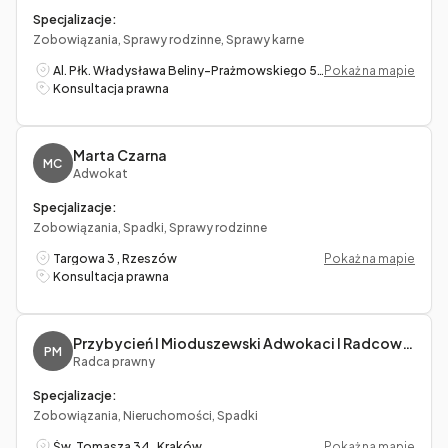
Specjalizacje:
Zobowiązania, Sprawy rodzinne, Sprawy karne
Al. Płk. Władysława Beliny-Prażmowskiego 53/5, Kraków
Pokaż na mapie
Konsultacja prawna
Marta Czarna
MC
Adwokat
Specjalizacje:
Zobowiązania, Spadki, Sprawy rodzinne
Targowa 3 , Rzeszów
Pokaż na mapie
Konsultacja prawna
Przybycień I Mioduszewski Adwokaci I Radcowie Prawni S.c. Jagoda Przybycień, Marcin Mioduszewski
PM
Radca prawny
Specjalizacje:
Zobowiązania, Nieruchomości, Spadki
Św. Tomasza 34 , Kraków
Pokaż na mapie