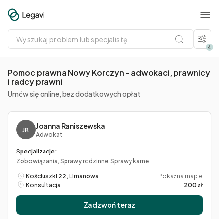
Wyszukaj
problem
lub
4
specjalistę
Pomoc prawna Nowy Korczyn - adwokaci, prawnicy
i radcy prawni
Umów się online, bez dodatkowych opłat
Joanna Raniszewska
JR
Adwokat
Specjalizacje:
Zobowiązania, Sprawy rodzinne, Sprawy karne
Kościuszki 22 , Limanowa
Pokaż na mapie
Konsultacja
200 zł
Zadzwoń teraz