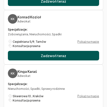
Zadzwoń teraz
Konrad Kozioł
KK
Adwokat
Specjalizacje:
Zobowiązania, Nieruchomości, Spadki
Cegielniana 5/9, Tarnów
Pokaż na mapie
Konsultacja prawna
Zadzwoń teraz
Kinga Karaś
KK
Adwokat
Specjalizacje:
Nieruchomości, Spadki, Sprawy rodzinne
Skwerowa 10 , Kraków
Pokaż na mapie
Konsultacja prawna