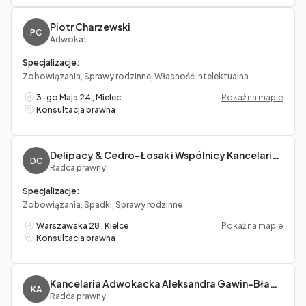
Piotr Charzewski
PC
Adwokat
Specjalizacje:
Zobowiązania, Sprawy rodzinne, Własność intelektualna
3-go Maja 24 , Mielec
Pokaż na mapie
Konsultacja prawna
Delipacy & Cedro-Łosak i Wspólnicy Kancelaria Radców Prawnych
DC
Radca prawny
Specjalizacje:
Zobowiązania, Spadki, Sprawy rodzinne
Warszawska 28 , Kielce
Pokaż na mapie
Konsultacja prawna
Kancelaria Adwokacka Aleksandra Gawin-Bławat
KA
Radca prawny