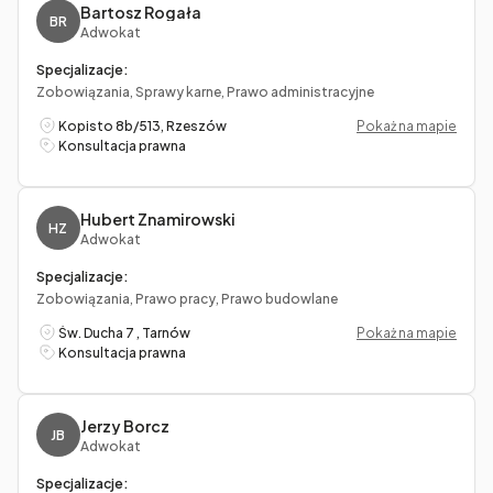
Bartosz Rogała
BR
Adwokat
Specjalizacje:
Zobowiązania, Sprawy karne, Prawo administracyjne
Kopisto 8b/513, Rzeszów
Pokaż na mapie
Konsultacja prawna
Hubert Znamirowski
HZ
Adwokat
Specjalizacje:
Zobowiązania, Prawo pracy, Prawo budowlane
Św. Ducha 7 , Tarnów
Pokaż na mapie
Konsultacja prawna
Jerzy Borcz
JB
Adwokat
Specjalizacje: