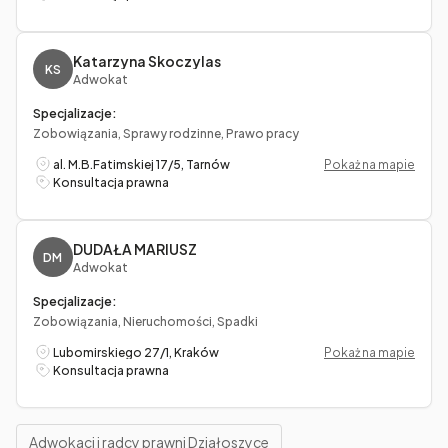
Katarzyna Skoczylas
KS
Adwokat
Specjalizacje:
Zobowiązania, Sprawy rodzinne, Prawo pracy
al. M.B.Fatimskiej 17/5, Tarnów
Pokaż na mapie
Konsultacja prawna
DUDAŁA MARIUSZ
DM
Adwokat
Specjalizacje:
Zobowiązania, Nieruchomości, Spadki
Lubomirskiego 27/1, Kraków
Pokaż na mapie
Konsultacja prawna
Adwokaci i radcy prawni Działoszyce