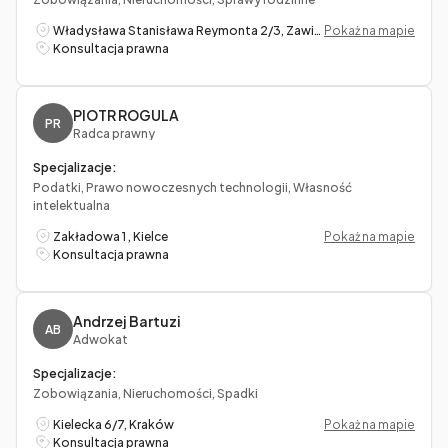
Władysława Stanisława Reymonta 2/3, Zawiercie
Pokaż na mapie
Konsultacja prawna
PIOTR ROGULA
PR
Radca prawny
Specjalizacje:
Podatki, Prawo nowoczesnych technologii, Własność
intelektualna
Zakładowa 1 , Kielce
Pokaż na mapie
Konsultacja prawna
Andrzej Bartuzi
AB
Adwokat
Specjalizacje:
Zobowiązania, Nieruchomości, Spadki
Kielecka 6/7, Kraków
Pokaż na mapie
Konsultacja prawna