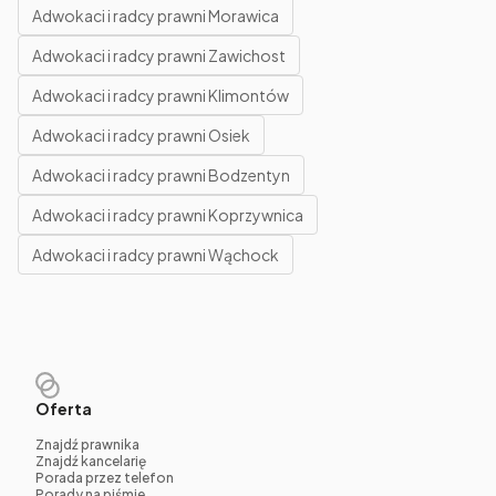
Adwokaci i radcy prawni Morawica
Adwokaci i radcy prawni Zawichost
Adwokaci i radcy prawni Klimontów
Adwokaci i radcy prawni Osiek
Adwokaci i radcy prawni Bodzentyn
Adwokaci i radcy prawni Koprzywnica
Adwokaci i radcy prawni Wąchock
Oferta
Znajdź prawnika
Znajdź kancelarię
Porada przez telefon
Porady na piśmie