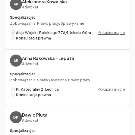
Aleksandra Kowalska
AK
Adwokat
Specjalizacje:
Zobowiązania, Prawo pracy, Sprawy karne
Aleja Wojska Polskiego 77A/1, Jelenia Góra
Pokaż na mapie
Konsultacja prawna
Anna Rakowska – Leputa
AR
Adwokat
Specjalizacje:
Zobowiązania, Sprawy rodzinne, Prawo pracy
Pl. Katedralny 2 , Legnica
Pokaż na mapie
Konsultacja prawna
Dawid Pluta
DP
Adwokat
Specjalizacje: