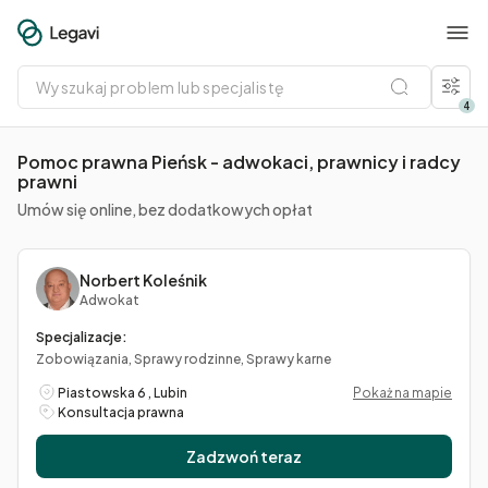
Wyszukaj
problem
lub
4
specjalistę
Pomoc prawna Pieńsk - adwokaci, prawnicy i radcy
prawni
Umów się online, bez dodatkowych opłat
Norbert Koleśnik
Adwokat
Specjalizacje:
Zobowiązania, Sprawy rodzinne, Sprawy karne
Piastowska 6 , Lubin
Pokaż na mapie
Konsultacja prawna
Zadzwoń teraz