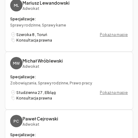
Mariusz Lewandowski
ML
Adwokat
Specjalizacje:
Sprawy rodzinne, Sprawy karne
Szeroka 8 , Toruń
Pokaż na mapie
Konsultacja prawna
Michał Wróblewski
MW
Adwokat
Specjalizacje:
Zobowiązania, Sprawy rodzinne, Prawo pracy
Studzienna 27 , Elbląg
Pokaż na mapie
Konsultacja prawna
Paweł Cejrowski
PC
Adwokat
Specjalizacje: