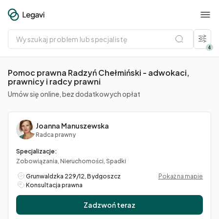
Wyszukaj
problem
lub
4
specjalistę
Pomoc prawna Radzyń Chełmiński - adwokaci,
prawnicy i radcy prawni
Umów się online, bez dodatkowych opłat
Joanna Manuszewska
Radca prawny
Specjalizacje:
Zobowiązania, Nieruchomości, Spadki
Grunwaldzka 229/12, Bydgoszcz
Pokaż na mapie
Konsultacja prawna
Zadzwoń teraz