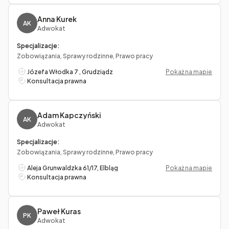
Anna Kurek
AK
Adwokat
Specjalizacje:
Zobowiązania, Sprawy rodzinne, Prawo pracy
Józefa Włodka 7 , Grudziądz
Pokaż na mapie
Konsultacja prawna
Adam Kapczyński
AK
Adwokat
Specjalizacje:
Zobowiązania, Sprawy rodzinne, Prawo pracy
Aleja Grunwaldzka 61/17, Elbląg
Pokaż na mapie
Konsultacja prawna
Paweł Kuras
PK
Adwokat