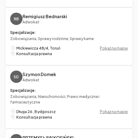
Remigiusz Bednarski
RB
Adwokat
Specjalizacje:
Zobowiązania, Sprawy rodzinne, Sprawy karne
Mickiewicza 48/4, Toruń
Pokaż na mapie
Konsultacja prawna
Szymon Domek
SD
Adwokat
Specjalizacje:
Zobowiązania, Nieruchomości, Prawo medyczne i
farmaceutyczne
Długa 26 , Bydgoszcz
Pokaż na mapie
Konsultacja prawna
PRZEMYSŁAW KOSIŃSKI