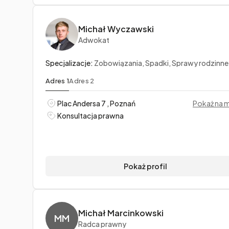
Michał Wyczawski
Adwokat
Specjalizacje:
Zobowiązania, Spadki, Sprawy rodzinne
Adres 1
Adres 2
Plac Andersa 7 , Poznań
Pokaż na 
Konsultacja prawna
Pokaż profil
Michał Marcinkowski
MM
Radca prawny