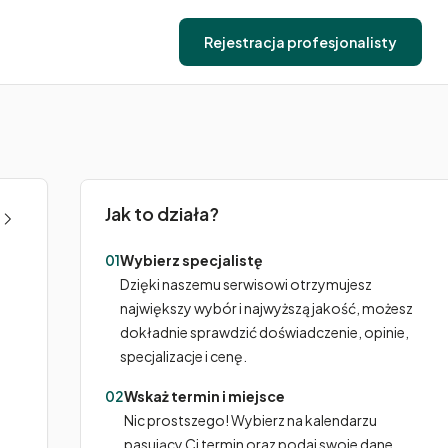
Rejestracja profesjonalisty
Jak to działa?
01
Wybierz specjalistę
Dzięki naszemu serwisowi otrzymujesz
największy wybór i najwyższą jakość, możesz
dokładnie sprawdzić doświadczenie, opinie,
specjalizacje i cenę.
02
Wskaż termin i miejsce
Nic prostszego! Wybierz na kalendarzu
pasujący Ci termin oraz podaj swoje dane