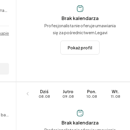
owe
Brak kalendarza
Profesjonalista nie oferuje umawiania
się za pośrednictwem Legavi
mapie
Pokaż profil
Dziś
Jutro
Pon.
Wt.
08.08
09.08
10.08
11.08
kowe
Brak kalendarza