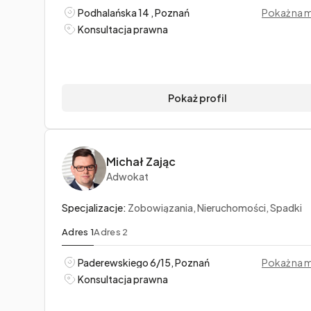
Podhalańska 14 , Poznań
Pokaż na 
Konsultacja prawna
Pokaż profil
Michał Zając
Adwokat
Specjalizacje:
Zobowiązania, Nieruchomości, Spadki
Adres 1
Adres 2
Paderewskiego 6/15, Poznań
Pokaż na 
Konsultacja prawna