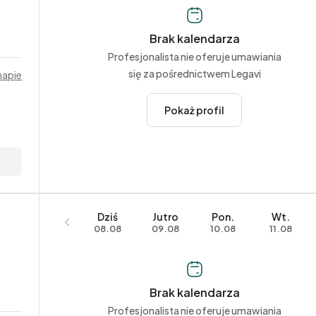
Brak kalendarza
Profesjonalista nie oferuje umawiania
się za pośrednictwem Legavi
mapie
Pokaż profil
Dziś
Jutro
Pon.
Wt.
08.08
09.08
10.08
11.08
Brak kalendarza
Profesjonalista nie oferuje umawiania