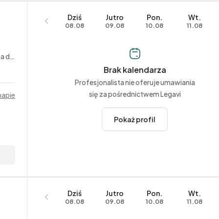
Dziś
Jutro
Pon.
Wt.
08.08
09.08
10.08
11.08
wych
Brak kalendarza
Profesjonalista nie oferuje umawiania
się za pośrednictwem Legavi
mapie
Pokaż profil
Dziś
Jutro
Pon.
Wt.
08.08
09.08
10.08
11.08