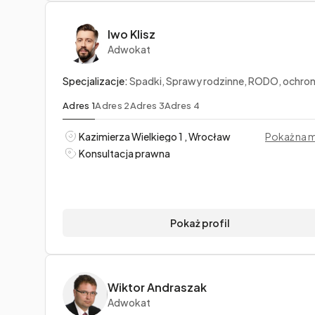
Iwo Klisz
Adwokat
Specjalizacje:
Spadki, Sprawy rodzinne, RODO, ochrona danych osobo
Adres 1
Adres 2
Adres 3
Adres 4
Kazimierza Wielkiego 1 , Wrocław
Pokaż na 
Konsultacja prawna
Pokaż profil
Wiktor Andraszak
Adwokat