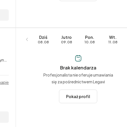
Dziś
Jutro
Pon.
Wt.
08.08
09.08
10.08
11.08
ych
Brak kalendarza
Profesjonalista nie oferuje umawiania
się za pośrednictwem Legavi
mapie
Pokaż profil