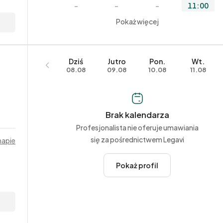
–
–
–
11:00
–
–
Pokaż więcej
–
11:30
–
–
–
12:00
–
–
–
12:30
Dziś
Jutro
Pon.
Wt.
–
–
–
13:00
08.08
09.08
10.08
11.08
–
–
–
13:30
–
–
–
14:00
Brak kalendarza
–
–
–
14:30
Profesjonalista nie oferuje umawiania
–
–
–
15:00
się za pośrednictwem Legavi
mapie
–
–
–
15:30
–
–
–
16:00
Pokaż profil
–
–
–
16:30
–
–
–
17:00
–
–
–
17:30