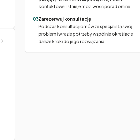
kontaktowe. Istnieje możliwość porad online.
03
Zarezerwuj konsultację
Podczas konsultacji omów ze specjalistą swój
problem i w razie potrzeby wspólnie określacie
dalsze kroki do jego rozwiązania.