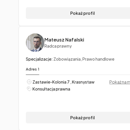
Pokaż profil
Mateusz Nafalski
Radca prawny
Specjalizacje:
Zobowiązania, Prawo handlowe
Adres 1
Zastawie-Kolonia 7 , Krasnystaw
Pokaż na 
Konsultacja prawna
Pokaż profil