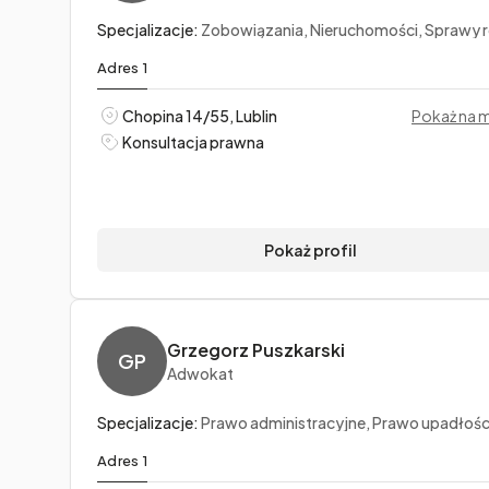
Specjalizacje:
Zobowiązania, Nieruchomości, Sprawy rodzi
Adres 1
Chopina 14/55, Lublin
Pokaż na 
Konsultacja prawna
Pokaż profil
Grzegorz Puszkarski
GP
Adwokat
Specjalizacje:
Prawo administracyjne, Prawo upadłościowe i prawo restrukturyzac
Adres 1