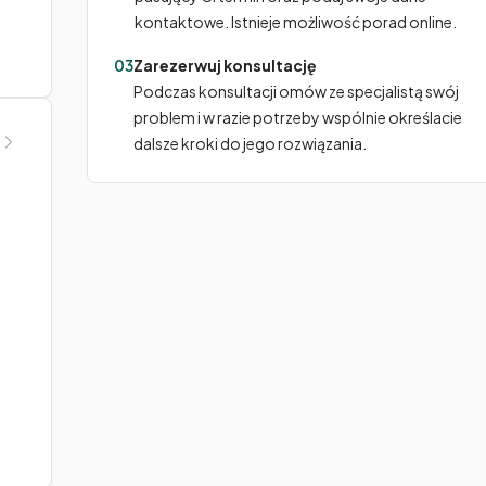
kontaktowe. Istnieje możliwość porad online.
03
Zarezerwuj konsultację
Podczas konsultacji omów ze specjalistą swój
problem i w razie potrzeby wspólnie określacie
dalsze kroki do jego rozwiązania.