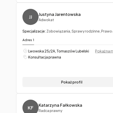
Justyna Jarentowska
JJ
Adwokat
Specjalizacje:
Zobowiązania, Sprawy rodzinne, Prawo administracy
Adres 1
Lwowska 25/2A, Tomaszów Lubelski
Pokaż na 
Konsultacja prawna
Pokaż profil
Katarzyna Fałkowska
KF
Radca prawny