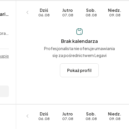
Dziś
Jutro
Sob.
Niedz.
Adwokat Dorota Ostrowska – Kancelaria adwokacka
06.08
07.08
08.08
09.08
acy
Brak kalendarza
Profesjonalista nie oferuje umawiania
się za pośrednictwem Legavi
mapie
Pokaż profil
Dziś
Jutro
Sob.
Niedz.
06.08
07.08
08.08
09.08