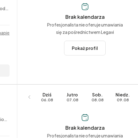
nne
Brak kalendarza
Profesjonalista nie oferuje umawiania
się za pośrednictwem Legavi
mapie
Pokaż profil
Dziś
Jutro
Sob.
Niedz.
06.08
07.08
08.08
09.08
yjne
Brak kalendarza
Profesjonalista nie oferuje umawiania