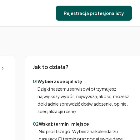
Rejestracja profesjonalisty
Jak to działa?
01
Wybierz specjalistę
Dzięki naszemu serwisowi otrzymujesz
największy wybór i najwyższą jakość, możesz
dokładnie sprawdzić doświadczenie, opinie,
specjalizacje i cenę.
02
Wskaż termin i miejsce
Nic prostszego! Wybierz na kalendarzu
pasujący Ci termin oraz podaj swoje dane