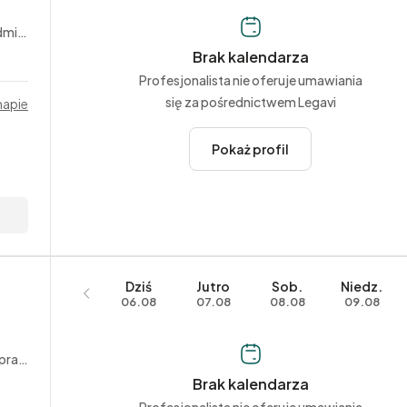
yjne
Brak kalendarza
Profesjonalista nie oferuje umawiania
się za pośrednictwem Legavi
mapie
Pokaż profil
Dziś
Jutro
Sob.
Niedz.
06.08
07.08
08.08
09.08
acy
Brak kalendarza