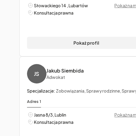
Słowackiego 14 , Lubartów
Pokaż na 
Konsultacja prawna
Pokaż profil
Jakub Siembida
JS
Adwokat
Specjalizacje:
Zobowiązania, Sprawy rodzinne, Sprawy ka
Adres 1
Jasna 8/3, Lublin
Pokaż na 
Konsultacja prawna