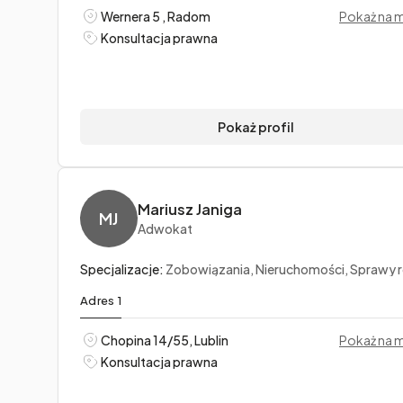
Wernera 5 , Radom
Pokaż na 
Konsultacja prawna
Pokaż profil
Mariusz Janiga
MJ
Adwokat
Specjalizacje:
Zobowiązania, Nieruchomości, Sprawy rodzi
Adres 1
Chopina 14/55, Lublin
Pokaż na 
Konsultacja prawna