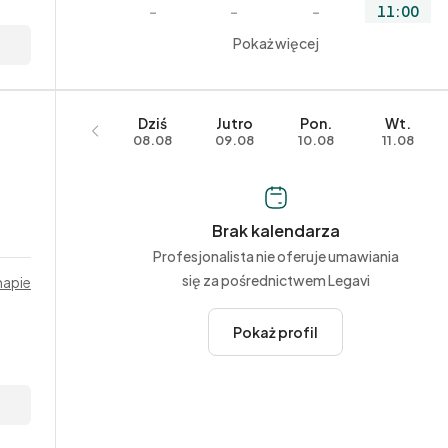
–
–
–
11:00
–
–
Pokaż więcej
–
11:30
–
–
–
12:00
–
–
–
12:30
Dziś
Jutro
Pon.
Wt.
–
–
–
13:00
08.08
09.08
10.08
11.08
–
–
–
13:30
–
–
–
14:00
Brak kalendarza
–
–
–
14:30
Profesjonalista nie oferuje umawiania
–
–
–
15:00
się za pośrednictwem Legavi
mapie
–
–
–
15:30
Pokaż profil