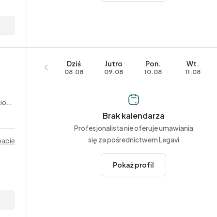
Dziś
Jutro
Pon.
Wt.
08.08
09.08
10.08
11.08
yjne
Brak kalendarza
Profesjonalista nie oferuje umawiania
się za pośrednictwem Legavi
mapie
Pokaż profil