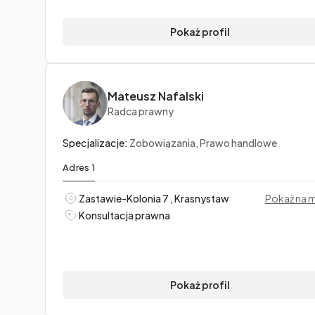
Pokaż profil
Mateusz Nafalski
Radca prawny
Specjalizacje:
Zobowiązania, Prawo handlowe
Adres 1
Zastawie-Kolonia 7 , Krasnystaw
Pokaż na 
Konsultacja prawna
Pokaż profil