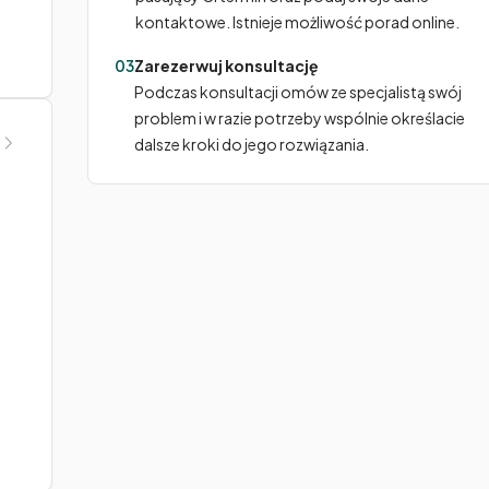
kontaktowe. Istnieje możliwość porad online.
03
Zarezerwuj konsultację
Podczas konsultacji omów ze specjalistą swój
problem i w razie potrzeby wspólnie określacie
dalsze kroki do jego rozwiązania.