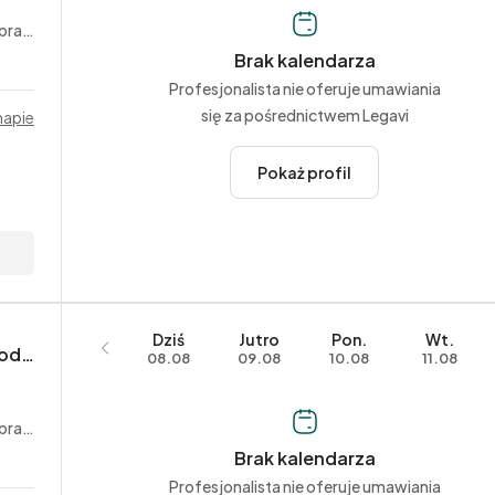
acy
Brak kalendarza
Profesjonalista nie oferuje umawiania
się za pośrednictwem Legavi
mapie
Pokaż profil
Dziś
Jutro
Pon.
Wt.
Kancelaria Adwokacka Aleksandra Modzelewska
08.08
09.08
10.08
11.08
acy
Brak kalendarza
Profesjonalista nie oferuje umawiania