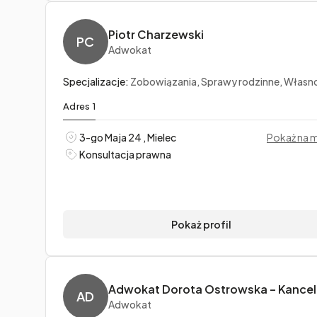
Piotr Charzewski
PC
Adwokat
Specjalizacje:
Zobowiązania, Sprawy rodzinne, Własność intelektu
Adres 1
3-go Maja 24 , Mielec
Pokaż na 
Konsultacja prawna
Pokaż profil
AD
Adwokat