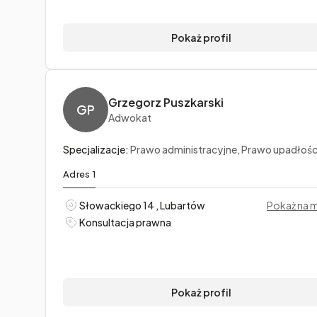
Pokaż profil
Grzegorz Puszkarski
GP
Adwokat
Specjalizacje:
Prawo administracyjne, Prawo upadłościowe i prawo restrukturyzac
Adres 1
Słowackiego 14 , Lubartów
Pokaż na 
Konsultacja prawna
Pokaż profil