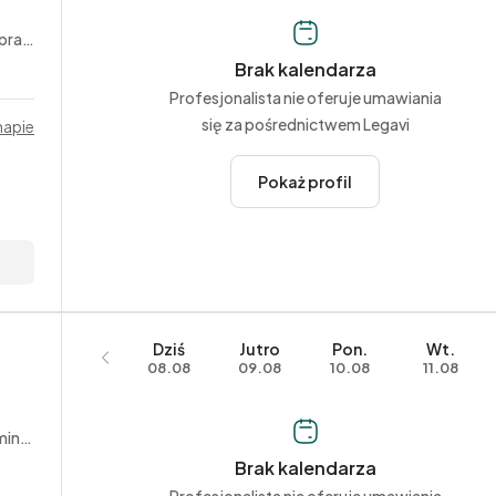
acy
Brak kalendarza
Profesjonalista nie oferuje umawiania
się za pośrednictwem Legavi
mapie
Pokaż profil
Dziś
Jutro
Pon.
Wt.
08.08
09.08
10.08
11.08
yjne
Brak kalendarza