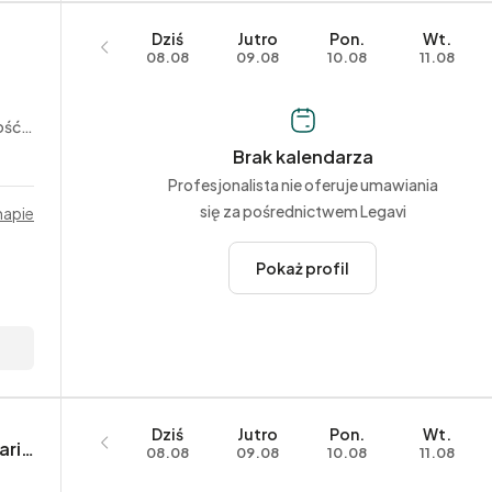
Dziś
Jutro
Pon.
Wt.
08.08
09.08
10.08
11.08
alna
Brak kalendarza
Profesjonalista nie oferuje umawiania
się za pośrednictwem Legavi
mapie
Pokaż profil
Dziś
Jutro
Pon.
Wt.
Adwokat Dorota Ostrowska – Kancelaria adwokacka
08.08
09.08
10.08
11.08