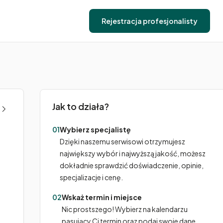
Rejestracja profesjonalisty
Jak to działa?
01
Wybierz specjalistę
Dzięki naszemu serwisowi otrzymujesz
największy wybór i najwyższą jakość, możesz
dokładnie sprawdzić doświadczenie, opinie,
specjalizacje i cenę.
02
Wskaż termin i miejsce
Nic prostszego! Wybierz na kalendarzu
pasujący Ci termin oraz podaj swoje dane