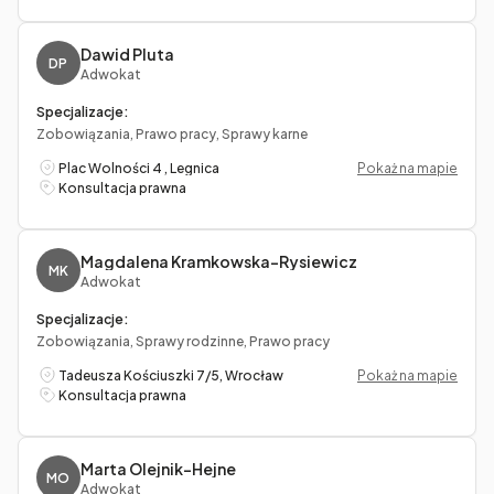
Dawid Pluta
DP
Adwokat
Specjalizacje:
Zobowiązania, Prawo pracy, Sprawy karne
Plac Wolności 4 , Legnica
Pokaż na mapie
Konsultacja prawna
Magdalena Kramkowska-Rysiewicz
MK
Adwokat
Specjalizacje:
Zobowiązania, Sprawy rodzinne, Prawo pracy
Tadeusza Kościuszki 7/5, Wrocław
Pokaż na mapie
Konsultacja prawna
Marta Olejnik-Hejne
MO
Adwokat