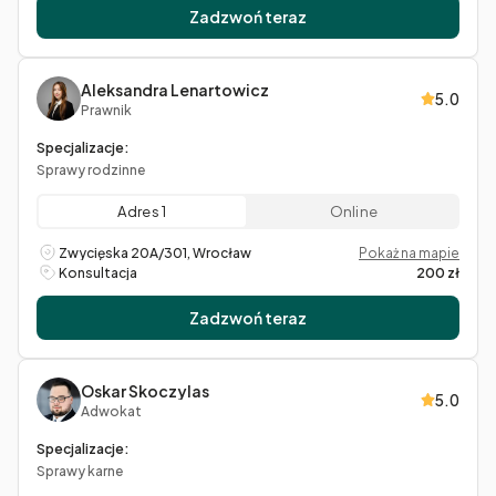
Zadzwoń teraz
Aleksandra Lenartowicz
5.0
Prawnik
Specjalizacje:
Sprawy rodzinne
Adres 1
Online
Zwycięska 20A/301, Wrocław
Pokaż na mapie
Konsultacja
200 zł
Zadzwoń teraz
Oskar Skoczylas
5.0
Adwokat
Specjalizacje:
Sprawy karne