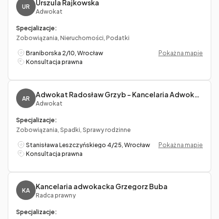
Urszula Rajkowska
UR
Adwokat
Specjalizacje:
Zobowiązania, Nieruchomości, Podatki
Braniborska 2/10, Wrocław
Pokaż na mapie
Konsultacja prawna
Adwokat Radosław Grzyb - Kancelaria Adwokacka LexActa Adwokat Radosław Grzyb
AR
Adwokat
Specjalizacje:
Zobowiązania, Spadki, Sprawy rodzinne
Stanisława Leszczyńskiego 4/25, Wrocław
Pokaż na mapie
Konsultacja prawna
Kancelaria adwokacka Grzegorz Buba
KA
Radca prawny
Specjalizacje: