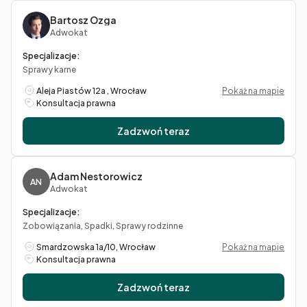
Bartosz Ozga
Adwokat
Specjalizacje:
Sprawy karne
Aleja Piastów 12a , Wrocław
Pokaż na mapie
Konsultacja prawna
Zadzwoń teraz
Adam Nestorowicz
AN
Adwokat
Specjalizacje:
Zobowiązania, Spadki, Sprawy rodzinne
Smardzowska 1a/10, Wrocław
Pokaż na mapie
Konsultacja prawna
Zadzwoń teraz