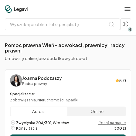
Wyszukaj
problem
lub
4
specjalistę
Pomoc prawna Wleń - adwokaci, prawnicy i radcy
prawni
Umów się online, bez dodatkowych opłat
Joanna Podczaszy
5.0
Radca prawny
Specjalizacje:
Zobowiązania, Nieruchomości, Spadki
Adres 1
Online
Zwycięska 20A/301, Wrocław
Pokaż na mapie
Konsultacja
300 zł