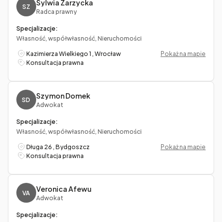
Sylwia Zarzycka
SZ
Radca prawny
Specjalizacje:
Własność, współwłasność, Nieruchomości
Kazimierza Wielkiego 1 , Wrocław
Pokaż na mapie
Konsultacja prawna
Szymon Domek
SD
Adwokat
Specjalizacje:
Własność, współwłasność, Nieruchomości
Długa 26 , Bydgoszcz
Pokaż na mapie
Konsultacja prawna
Veronica Afewu
VA
Adwokat
Specjalizacje: