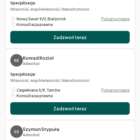
Specjalizacje:
Własność, współwłasność, Nieruchomości
Nowy Świat 9/11, Białystok
Pokaż na mapie
Konsultacja prawna
Zadzwoń teraz
Konrad Kozioł
KK
Adwokat
Specjalizacje:
Własność, współwłasność, Nieruchomości
Cegielniana 5/9, Tarnów
Pokaż na mapie
Konsultacja prawna
Zadzwoń teraz
Szymon Stypuła
SS
Adwokat