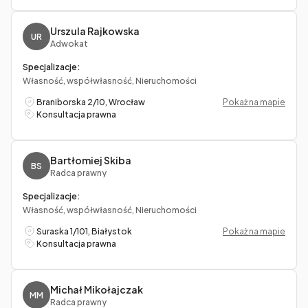
Urszula Rajkowska
UR
Adwokat
Specjalizacje:
Własność, współwłasność, Nieruchomości
Braniborska 2/10, Wrocław
Pokaż na mapie
Konsultacja prawna
Bartłomiej Skiba
BS
Radca prawny
Specjalizacje:
Własność, współwłasność, Nieruchomości
Suraska 1/101, Białystok
Pokaż na mapie
Konsultacja prawna
Michał Mikołajczak
MM
Radca prawny