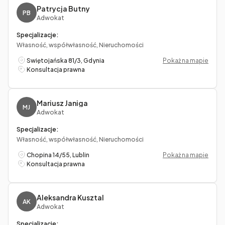
Patrycja Butny
PB
Adwokat
Specjalizacje:
Własność, współwłasność, Nieruchomości
Swiętojańska 81/3, Gdynia
Pokaż na mapie
Konsultacja prawna
Mariusz Janiga
MJ
Adwokat
Specjalizacje:
Własność, współwłasność, Nieruchomości
Chopina 14/55, Lublin
Pokaż na mapie
Konsultacja prawna
Aleksandra Kusztal
AK
Adwokat
Specjalizacje: