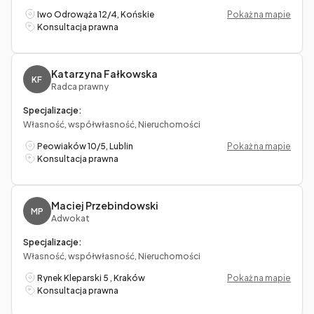
Iwo Odrowąża 12/4, Końskie
Pokaż na mapie
Konsultacja prawna
Katarzyna Fałkowska
KF
Radca prawny
Specjalizacje:
Własność, współwłasność, Nieruchomości
Peowiaków 10/5, Lublin
Pokaż na mapie
Konsultacja prawna
Maciej Przebindowski
MP
Adwokat
Specjalizacje:
Własność, współwłasność, Nieruchomości
Rynek Kleparski 5 , Kraków
Pokaż na mapie
Konsultacja prawna