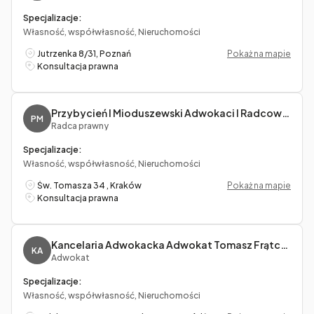
Specjalizacje:
Własność, współwłasność, Nieruchomości
Jutrzenka 8/31, Poznań
Pokaż na mapie
Konsultacja prawna
Przybycień I Mioduszewski Adwokaci I Radcowie Prawni S.c. Jagoda Przybycień, Marcin Mioduszewski
PM
Radca prawny
Specjalizacje:
Własność, współwłasność, Nieruchomości
Św. Tomasza 34 , Kraków
Pokaż na mapie
Konsultacja prawna
Kancelaria Adwokacka Adwokat Tomasz Frątczak
KA
Adwokat
Specjalizacje:
Własność, współwłasność, Nieruchomości