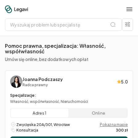
Wyszukaj
problem
lub
specjalistę
Pomoc prawna, specjalizacja: Własność,
współwłasność
Umów się online, bez dodatkowych opłat
Joanna Podczaszy
5.0
Radca prawny
Specjalizacje:
Własność, współwłasność, Nieruchomości
Adres 1
Online
Zwycięska 20A/301, Wrocław
Pokaż na mapie
Konsultacja
300 zł