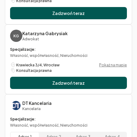
Konsultacja prawna
Zadzwoń teraz
Katarzyna Gabrysiak
KG
Adwokat
Specjalizacje:
Własność, współwłasność, Nieruchomości
Krawiecka 3/4, Wrocław
Pokaż na mapie
Konsultacja prawna
Zadzwoń teraz
DT Kancelaria
Kancelaria
Specjalizacje:
Własność, współwłasność, Nieruchomości
Adres 1
Adres 2
Adres 3
Adres 4