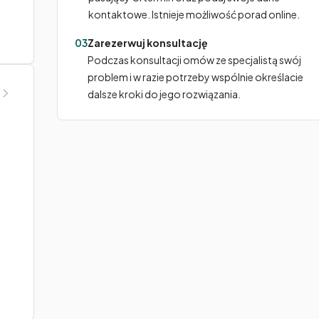
kontaktowe. Istnieje możliwość porad online.
03
Zarezerwuj konsultację
Podczas konsultacji omów ze specjalistą swój
problem i w razie potrzeby wspólnie określacie
dalsze kroki do jego rozwiązania.