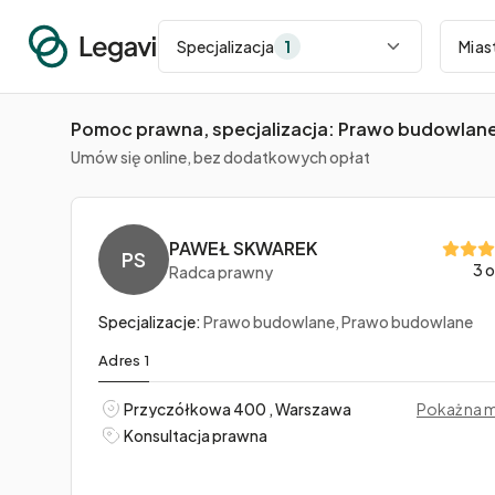
Miasto
Specjalizacja
1
Pomoc prawna, specjalizacja: Prawo budowlan
Umów się online, bez dodatkowych opłat
PAWEŁ SKWAREK
PS
3 o
Radca prawny
Specjalizacje:
Prawo budowlane, Prawo budowlane
Adres 1
Przyczółkowa 400 , Warszawa
Pokaż na 
Konsultacja prawna