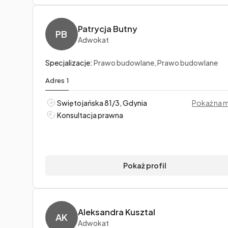
Patrycja Butny
PB
Adwokat
Specjalizacje:
Prawo budowlane, Prawo budowlane
Adres 1
Swiętojańska 81/3, Gdynia
Pokaż na 
Konsultacja prawna
Pokaż profil
Aleksandra Kusztal
AK
Adwokat