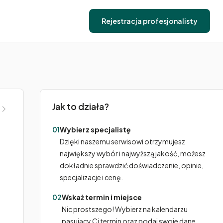
Rejestracja profesjonalisty
Jak to działa?
01
Wybierz specjalistę
Dzięki naszemu serwisowi otrzymujesz
największy wybór i najwyższą jakość, możesz
dokładnie sprawdzić doświadczenie, opinie,
specjalizacje i cenę.
02
Wskaż termin i miejsce
Nic prostszego! Wybierz na kalendarzu
pasujący Ci termin oraz podaj swoje dane