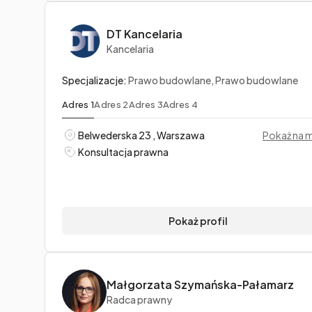
DT Kancelaria
Kancelaria
Specjalizacje:
Prawo budowlane, Prawo budowlane
Adres 1
Adres 2
Adres 3
Adres 4
Belwederska 23 , Warszawa
Pokaż na 
Konsultacja prawna
Pokaż profil
Małgorzata Szymańska-Pałamarz
Radca prawny