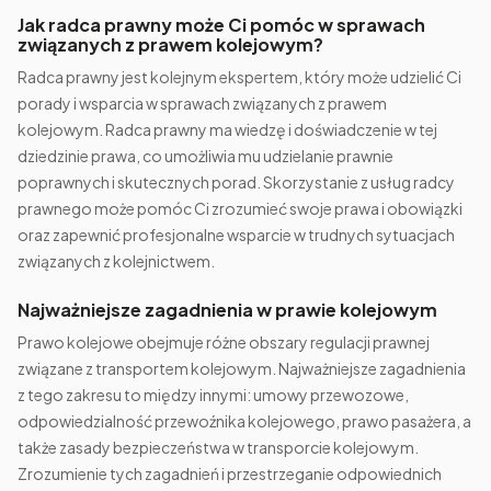
Jak radca prawny może Ci pomóc w sprawach
związanych z prawem kolejowym?
Radca prawny jest kolejnym ekspertem, który może udzielić Ci
porady i wsparcia w sprawach związanych z prawem
kolejowym. Radca prawny ma wiedzę i doświadczenie w tej
dziedzinie prawa, co umożliwia mu udzielanie prawnie
poprawnych i skutecznych porad. Skorzystanie z usług radcy
prawnego może pomóc Ci zrozumieć swoje prawa i obowiązki
oraz zapewnić profesjonalne wsparcie w trudnych sytuacjach
związanych z kolejnictwem.
Najważniejsze zagadnienia w prawie kolejowym
Prawo kolejowe obejmuje różne obszary regulacji prawnej
związane z transportem kolejowym. Najważniejsze zagadnienia
z tego zakresu to między innymi: umowy przewozowe,
odpowiedzialność przewoźnika kolejowego, prawo pasażera, a
także zasady bezpieczeństwa w transporcie kolejowym.
Zrozumienie tych zagadnień i przestrzeganie odpowiednich