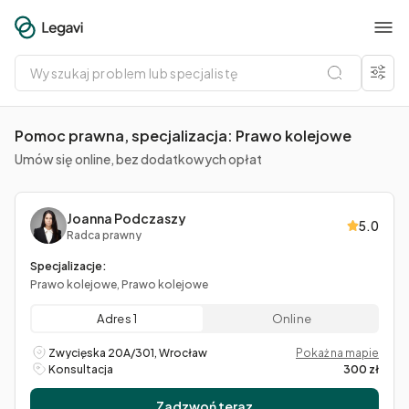
Wyszukaj
problem
lub
specjalistę
Pomoc prawna, specjalizacja: Prawo kolejowe
Umów się online, bez dodatkowych opłat
Joanna Podczaszy
5.0
Radca prawny
Specjalizacje:
Prawo kolejowe, Prawo kolejowe
Adres 1
Online
Zwycięska 20A/301, Wrocław
Pokaż na mapie
Konsultacja
300 zł
Zadzwoń teraz