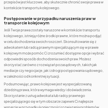
przepisów jest kluczowe, aby skutecznie chronić swoje prawa w
kontekście transportu kolejowego.
Postępowanie w przypadku naruszenia praw w
transporcie kolejowym
Jeśli Twoje prawa zostały naruszone w kontekście transportu
kolejowego, istnieją różne środki prawne, które można podjąć
w celu dochodzenia swoich roszczeń. Skonsultowanie się z
adwokatem lub radcą prawnym specjalizującym się w prawie
kolejowym może pomóc Ci zrozumieć dostępne opcje i wybrać
odpowiedni sposób dochodzenia swoich praw. Możesz
skorzystać zarówno z rozwiązań pozasądowych, takich jak
mediacje czy negocjacje, jak i zdrogi postępowania sądowego,
w zależności od konkretnej sytuacji.
Podsumowując, prawo kolejowe jest wyspecjalizowaną
dziedziną prawa, która wymaga wiedzy i doświadczenia.
Skorzystanie z usług adwokata lub radcy prawnego
specjalizującego się w tym obszarze zapewni Ci najlepsze
wsparcie w przypadku konieczności rozwiązania problemów