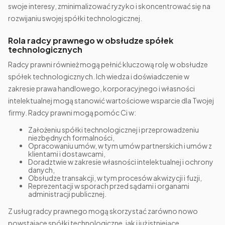
swoje interesy, zminimalizować ryzyko i skoncentrować się na
rozwijaniu swojej spółki technologicznej.
Rola radcy prawnego w obsłudze spółek
technologicznych
Radcy prawni również mogą pełnić kluczową rolę w obsłudze
spółek technologicznych. Ich wiedza i doświadczenie w
zakresie prawa handlowego, korporacyjnego i własności
intelektualnej mogą stanowić wartościowe wsparcie dla Twojej
firmy. Radcy prawni mogą pomóc Ci w:
Założeniu spółki technologicznej i przeprowadzeniu
niezbędnych formalności,
Opracowaniu umów, w tym umów partnerskich i umów z
klientami i dostawcami,
Doradztwie w zakresie własności intelektualnej i ochrony
danych,
Obsłudze transakcji, w tym procesów akwizycji i fuzji,
Reprezentacji w sporach przed sądami i organami
administracji publicznej.
Z usług radcy prawnego mogą skorzystać zarówno nowo
powstające spółki technologiczne, jak i już istniejące