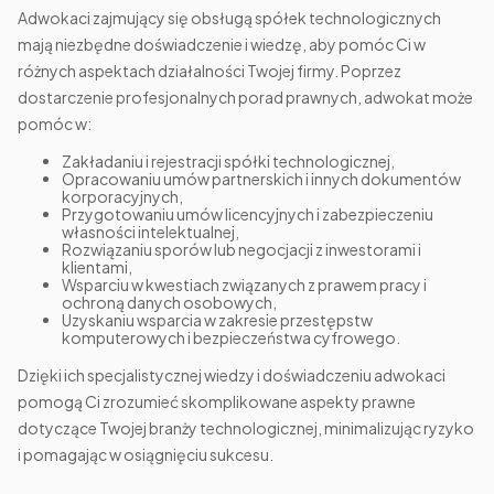
Adwokaci zajmujący się obsługą spółek technologicznych
mają niezbędne doświadczenie i wiedzę, aby pomóc Ci w
różnych aspektach działalności Twojej firmy. Poprzez
dostarczenie profesjonalnych porad prawnych, adwokat może
pomóc w:
Zakładaniu i rejestracji spółki technologicznej,
Opracowaniu umów partnerskich i innych dokumentów
korporacyjnych,
Przygotowaniu umów licencyjnych i zabezpieczeniu
własności intelektualnej,
Rozwiązaniu sporów lub negocjacji z inwestorami i
klientami,
Wsparciu w kwestiach związanych z prawem pracy i
ochroną danych osobowych,
Uzyskaniu wsparcia w zakresie przestępstw
komputerowych i bezpieczeństwa cyfrowego.
Dzięki ich specjalistycznej wiedzy i doświadczeniu adwokaci
pomogą Ci zrozumieć skomplikowane aspekty prawne
dotyczące Twojej branży technologicznej, minimalizując ryzyko
i pomagając w osiągnięciu sukcesu.