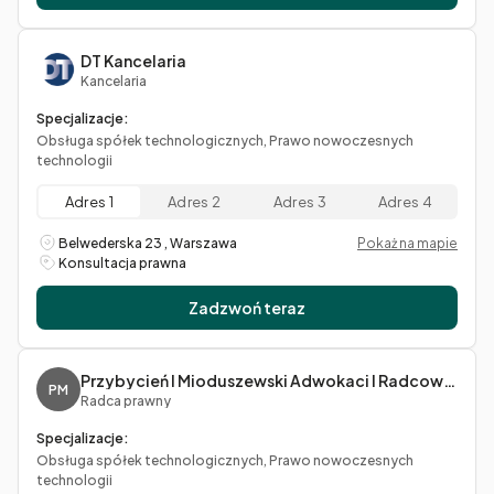
DT Kancelaria
Kancelaria
Specjalizacje:
Obsługa spółek technologicznych, Prawo nowoczesnych
technologii
Adres 1
Adres 2
Adres 3
Adres 4
Belwederska 23 , Warszawa
Pokaż na mapie
Konsultacja prawna
Zadzwoń teraz
Przybycień I Mioduszewski Adwokaci I Radcowie Prawni S.c. Jagoda Przybycień, Marcin Mioduszewski
PM
Radca prawny
Specjalizacje:
Obsługa spółek technologicznych, Prawo nowoczesnych
technologii