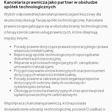
Kancelaria prawnicza jako partner w obsłudze
spółek technologicznych
Wybór odpowiedniej kancelarii prawniczej jest kluczowy dla
skutecznej obsługi Twojej spółki technologicznej. Kancelarie
prawnicze specjalizujące się w obsłudze branży technologicznej
oferują szeroki zakres usług prawniczych, które obejmują
między innymi:
Porady prawne dotyczące prawa korporacyjnego i prawa
własności intelektualnej,
Rejestrację spółek technologicznych i sporządzanie
dokumentacji korporacyjnej,
Wsparcie w procesach negocjacyjnych, zarządzaniu
umowami i transakcjami,
Przygotowywanie umów licencyjnych oraz porozumień
dotyczących własności intelektualnej,
Porady prawne w zakresie przestrzegania przepisów
dotyczących ochrony danych osobowych i
cyberbezpieczeństwa,
Obsługę procesów inwestycyjnych oraz sporów przed
sądami powszechnymi i arbitrażowymi.
Współpraca z kancelarią prawniczą, która posiada
doświadczenie w branży technologicznej, pozwoli Ci zadbać o