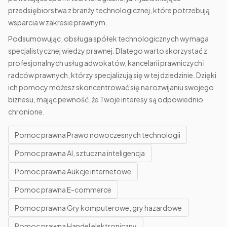
przedsiębiorstwa z branży technologicznej, które potrzebują
wsparcia w zakresie prawnym.
Podsumowując, obsługa spółek technologicznych wymaga
specjalistycznej wiedzy prawnej. Dlatego warto skorzystać z
profesjonalnych usług adwokatów, kancelarii prawniczych i
radców prawnych, którzy specjalizują się w tej dziedzinie. Dzięki
ich pomocy możesz skoncentrować się na rozwijaniu swojego
biznesu, mając pewność, że Twoje interesy są odpowiednio
chronione.
Pomoc prawna Prawo nowoczesnych technologii
Pomoc prawna AI, sztuczna inteligencja
Pomoc prawna Aukcje internetowe
Pomoc prawna E-commerce
Pomoc prawna Gry komputerowe, gry hazardowe
Pomoc prawna Handel elektroniczny