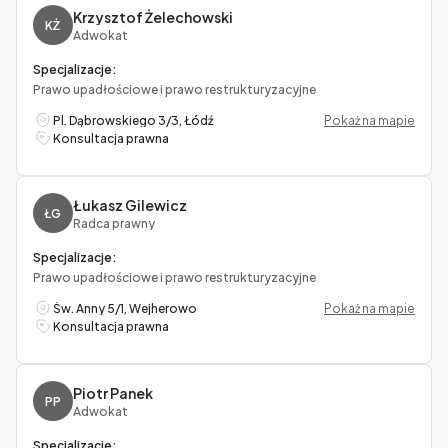
Krzysztof Żelechowski
KŻ
Adwokat
Specjalizacje:
Prawo upadłościowe i prawo restrukturyzacyjne
Pl. Dąbrowskiego 3/3, Łódź
Pokaż na mapie
Konsultacja prawna
Łukasz Gilewicz
ŁG
Radca prawny
Specjalizacje:
Prawo upadłościowe i prawo restrukturyzacyjne
Św. Anny 5/1, Wejherowo
Pokaż na mapie
Konsultacja prawna
Piotr Panek
PP
Adwokat
Specjalizacje: