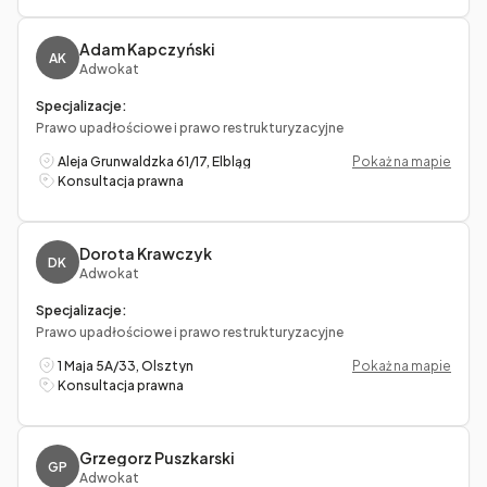
Adam Kapczyński
AK
Adwokat
Specjalizacje:
Prawo upadłościowe i prawo restrukturyzacyjne
Aleja Grunwaldzka 61/17, Elbląg
Pokaż na mapie
Konsultacja prawna
Dorota Krawczyk
DK
Adwokat
Specjalizacje:
Prawo upadłościowe i prawo restrukturyzacyjne
1 Maja 5A/33, Olsztyn
Pokaż na mapie
Konsultacja prawna
Grzegorz Puszkarski
GP
Adwokat