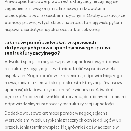
Prawo upadłościowe i prawo restrukturyzacyjne zajmują się
zagadnieniami związanymi z finansowymi kłopotami
przedsiębiorstw oraz osobami fizycznymi. Osoby poszukujące
pomocy prawnej w tych dziedzinach często mają wiele pytań i
niepewności dotyczących procesu i konsekwencji.
Jak może pomóc adwokat w sprawach
dotyczących prawa upadłościowego i prawa
restrukturyzacyjnego?
Adwokat specjalizujący się w prawie upadłościowym i prawie
restrukturyzacyjnym jest w stanie udzielić wsparcia w wielu
aspektach. Mogą pomóc w określeniu najodpowiedniejszego
rozwiązania dla klienta, takiego jak restrukturyzacja finansowa,
upadłość układowa czy upadłość likwidacyjna. Adwokat
będzie też reprezentował klienta przed sądem i innymi organami
odpowiedzialnymi za procesy restrukturyzacji i upadłości.
Dodatkowo, adwokat może pomóc w negocjacjach z
wierzycielami w celu uzyskania znacznych obniżek długów lub
przedłużenia terminów spłat. Mają również doświadczenie w