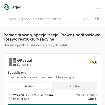
Wyszukaj
problem
lub
specjalistę
Pomoc prawna, specjalizacja: Prawo upadłościowe
i prawo restrukturyzacyjne
Umów się online, bez dodatkowych opłat
GP Legal
5.0
Kancelaria
Specjalizacje:
Prawo upadłościowe i prawo restrukturyzacyjne
Adres 1
Online
Zwycięska 20A/301, Wrocław
Pokaż na mapie
Konsultacja
300 zł