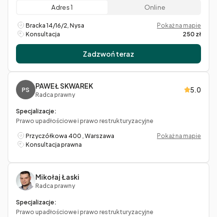
Adres 1
Online
Bracka 14/16/2, Nysa
Pokaż na mapie
Konsultacja
250 zł
Zadzwoń teraz
PAWEŁ SKWAREK
5.0
PS
Radca prawny
Specjalizacje:
Prawo upadłościowe i prawo restrukturyzacyjne
Przyczółkowa 400 , Warszawa
Pokaż na mapie
Konsultacja prawna
Mikołaj Łaski
Radca prawny
Specjalizacje:
Prawo upadłościowe i prawo restrukturyzacyjne