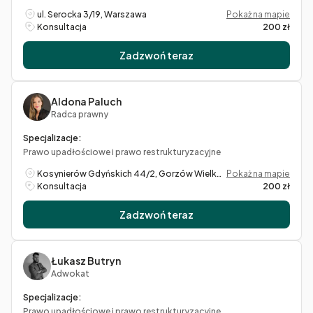
ul. Serocka 3/19, Warszawa
Pokaż na mapie
Konsultacja
200 zł
Zadzwoń teraz
Aldona Paluch
Radca prawny
Specjalizacje:
Prawo upadłościowe i prawo restrukturyzacyjne
Kosynierów Gdyńskich 44/2, Gorzów Wielkopolski
Pokaż na mapie
Konsultacja
200 zł
Zadzwoń teraz
Łukasz Butryn
Adwokat
Specjalizacje:
Prawo upadłościowe i prawo restrukturyzacyjne