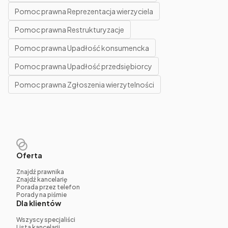
Pomoc prawna Reprezentacja wierzyciela
Pomoc prawna Restrukturyzacje
Pomoc prawna Upadłość konsumencka
Pomoc prawna Upadłość przedsiębiorcy
Pomoc prawna Zgłoszenia wierzytelności
Oferta
Znajdź prawnika
Znajdź kancelarię
Porada przez telefon
Porady na piśmie
Dla klientów
Wszyscy specjaliści
Lista kancelarii