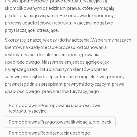
Prawo upadłościowe i prawo restrukturyzacyjne są
skomplikowanymi dziedzinami prawa, które wymagają
profesjonalnego wsparcia. Bez odpowiedniej pomocy,
procesy upadłościowe i restrukturyzacyjne mogą być
przytłaczające i stresujące.
Skorzystaj z naszej wiedzy i doświadczenia. Wspieramy naszych
klientów na każdym etapie procesu, od planowania
restrukturyzacji do zakończenia postępowania
upadłościowego. Naszym celem jest osiągnięcie jak
najlepszego rezultatu dla naszych klientów poprzez
zapewnienie najbardziej skutecznej i kompleksowej pomocy
prawnej zgodnie z przepisami prawnymi dotyczącymi prawa
upadłościowego i prawa restrukturyzacyjnego.
Pomoc prawna Postępowania upadłościowe,
restrukturyzacyjne
Pomoc prawna Przygotowana likwidacja, pre-pack
Pomoc prawna Reprezentacja upadłego