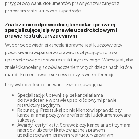
przygotowywaniu dokumentów prawnych związanych z
procesem restrukturyzacji i upadłości.
Znalezienie odpowiedniej kancelarii prawnej
specjalizującej się w prawie upadłościowym i
prawie restrukturyzacyjnym
Wybór odpowiedniej kancelarii prawnej jest kluczowy przy
poszukiwaniu wsparcia w sprawach dotyczących prawa
upadłościowego i prawa restrukturyzacyjnego. Ważne jest, aby
znaleźć kancelarię z doświadczeniem w tych dziedzinach, która
ma udokumentowane sukcesy i pozytywne referencje.
Przy wyborze kancelarii warto zwrócić uwagę na:
Specjalizację: Upewnij się, że kancelaria ma
doświadczenie w prawie upadłościowym i prawie
restrukturyzacyjnym.
Reputację: Przeszukaj opinie klientów i sprawdź, czy
kancelaria ma pozytywne referencje i udokumentowane
sukcesy.
Awardy i certyfikaty: Sprawdź, czy kancelaria otrzymała
nagrody lub certyfikaty związane z prawem
upadłościowym i prawem restrukturyzacyjnym.