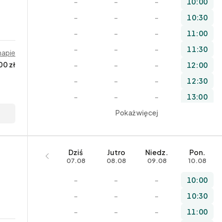
–
–
–
10:00
–
–
–
15:30
–
–
–
10:30
–
–
–
16:00
–
–
–
11:00
–
–
–
16:30
–
–
–
11:30
mapie
–
–
–
17:00
00 zł
–
–
–
12:00
–
–
–
17:30
–
–
–
12:30
–
–
–
13:00
–
–
Pokaż więcej
–
13:30
Dziś
Jutro
Niedz.
Pon.
07.08
08.08
09.08
10.08
–
–
–
10:00
–
–
–
10:30
–
–
–
11:00