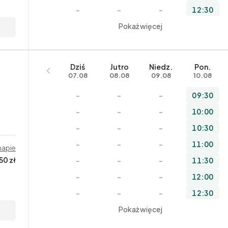
–
–
–
18:30
–
–
–
12:30
–
–
Pokaż więcej
–
13:00
–
–
–
13:30
–
–
–
14:00
Dziś
Jutro
Niedz.
Pon.
–
–
–
14:30
07.08
08.08
09.08
10.08
–
–
–
15:00
–
–
–
09:30
–
–
–
15:30
–
–
–
10:00
–
–
–
16:00
–
–
–
10:30
–
–
–
16:30
–
–
–
11:00
mapie
–
–
–
17:00
50 zł
–
–
–
11:30
–
–
–
17:30
–
–
–
12:00
–
–
–
18:00
–
–
–
12:30
–
–
–
18:30
–
–
Pokaż więcej
–
13:00
–
–
–
19:00
–
–
–
13:30