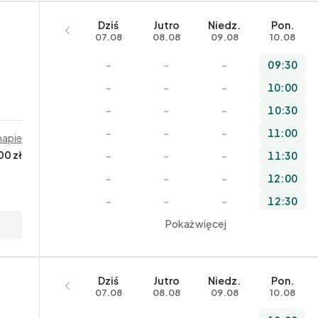
Dziś
Jutro
Niedz.
Pon.
07.08
08.08
09.08
10.08
–
–
–
09:30
–
–
–
10:00
–
–
–
10:30
–
–
–
11:00
mapie
00 zł
–
–
–
11:30
–
–
–
12:00
–
–
–
12:30
–
–
Pokaż więcej
–
13:00
–
–
–
13:30
–
–
–
14:00
Dziś
Jutro
Niedz.
Pon.
–
–
–
14:30
07.08
08.08
09.08
10.08
–
–
–
15:00