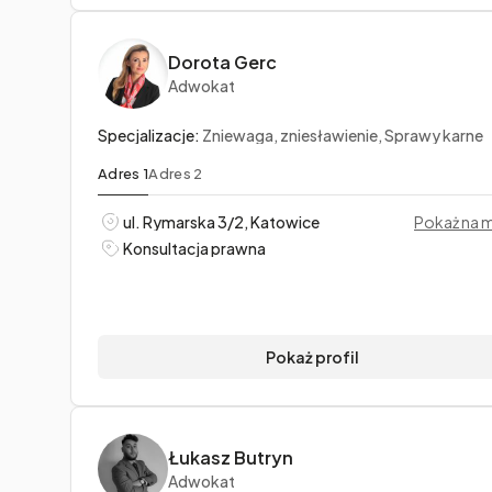
Dorota Gerc
Adwokat
Specjalizacje:
Zniewaga, zniesławienie, Sprawy karne
Adres 1
Adres 2
ul. Rymarska 3/2, Katowice
Pokaż na 
Konsultacja prawna
Pokaż profil
Łukasz Butryn
Adwokat