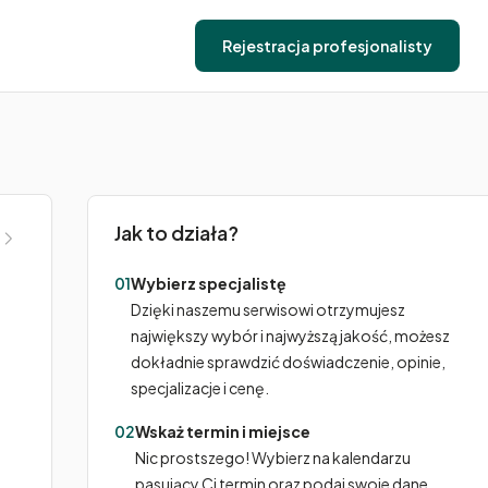
Rejestracja profesjonalisty
Jak to działa?
01
Wybierz specjalistę
Dzięki naszemu serwisowi otrzymujesz
największy wybór i najwyższą jakość, możesz
dokładnie sprawdzić doświadczenie, opinie,
specjalizacje i cenę.
02
Wskaż termin i miejsce
Nic prostszego! Wybierz na kalendarzu
pasujący Ci termin oraz podaj swoje dane