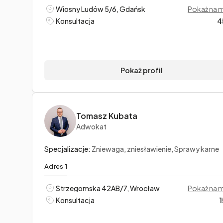
Wiosny Ludów 5/6, Gdańsk
Pokaż na 
Konsultacja
4
Pokaż profil
Tomasz Kubata
Adwokat
Specjalizacje:
Zniewaga, zniesławienie, Sprawy karne
Adres 1
Strzegomska 42AB/7, Wrocław
Pokaż na 
Konsultacja
1