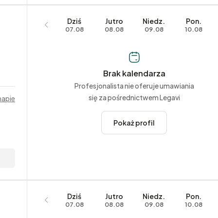
–
–
–
19:30
–
–
–
14:00
Dziś
Jutro
Niedz.
Pon.
–
–
–
14:30
07.08
08.08
09.08
10.08
–
–
–
15:00
–
–
–
15:30
Brak kalendarza
Profesjonalista nie oferuje umawiania
się za pośrednictwem Legavi
mapie
Pokaż profil
Dziś
Jutro
Niedz.
Pon.
07.08
08.08
09.08
10.08