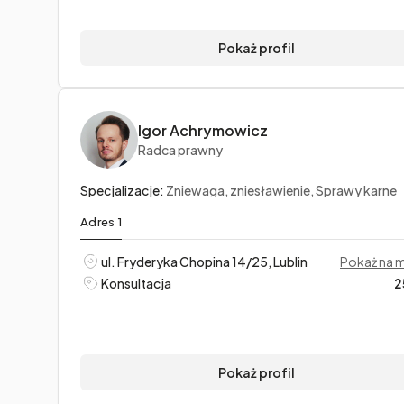
Pokaż profil
Igor Achrymowicz
Radca prawny
Specjalizacje:
Zniewaga, zniesławienie, Sprawy karne
Adres 1
ul. Fryderyka Chopina 14/25, Lublin
Pokaż na 
Konsultacja
2
Pokaż profil