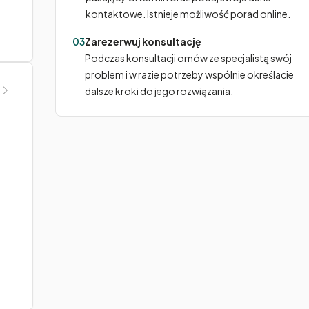
kontaktowe. Istnieje możliwość porad online.
03
Zarezerwuj konsultację
Podczas konsultacji omów ze specjalistą swój
problem i w razie potrzeby wspólnie określacie
dalsze kroki do jego rozwiązania.