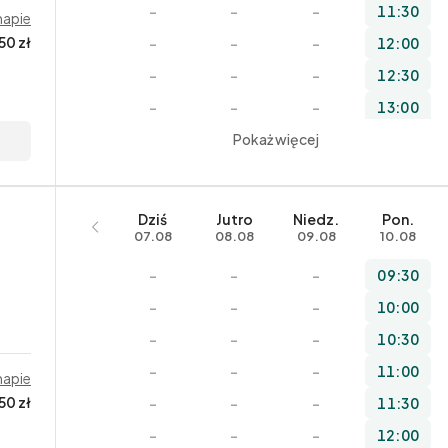
–
–
–
11:30
mapie
50 zł
–
–
–
12:00
–
–
–
12:30
–
–
–
13:00
–
–
Pokaż więcej
–
13:30
–
–
–
14:00
–
–
–
14:30
Dziś
Jutro
Niedz.
Pon.
–
–
–
15:00
07.08
08.08
09.08
10.08
–
–
–
15:30
–
–
–
09:30
–
–
–
16:00
–
–
–
10:00
–
–
–
16:30
–
–
–
10:30
–
–
–
17:00
–
–
–
11:00
mapie
–
–
–
17:30
50 zł
–
–
–
11:30
–
–
–
18:00
–
–
–
12:00