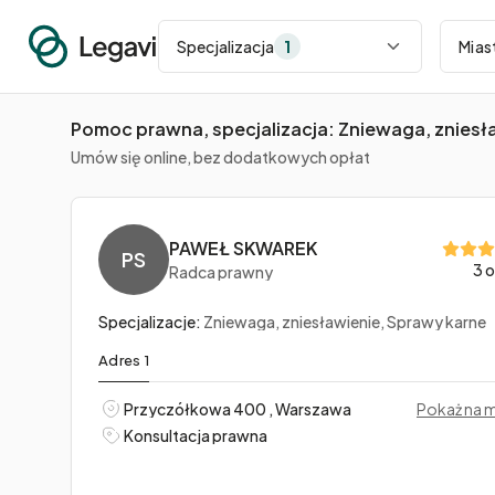
Miasto
Specjalizacja
1
Pomoc prawna, specjalizacja: Zniewaga, zniesł
Umów się online, bez dodatkowych opłat
PAWEŁ SKWAREK
PS
3 o
Radca prawny
Specjalizacje:
Zniewaga, zniesławienie, Sprawy karne
Adres 1
Przyczółkowa 400 , Warszawa
Pokaż na 
Konsultacja prawna