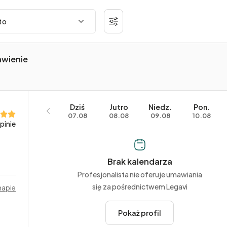
awienie
Dziś
Jutro
Niedz.
Pon.
07.08
08.08
09.08
10.08
pinie
Brak kalendarza
Profesjonalista nie oferuje umawiania
się za pośrednictwem Legavi
mapie
Pokaż profil