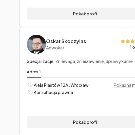
Pokaż profil
Oskar Skoczylas
1 
Adwokat
Specjalizacje:
Zniewaga, zniesławienie, Sprawy karne
Adres 1
Aleja Piastów 12A , Wrocław
Pokaż na 
Konsultacja prawna
Pokaż profil