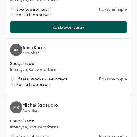
Sportowa 31 , Lubin
Pokaż na mapie
Konsultacja prawna
Zadzwoń teraz
Anna Kurek
AK
Adwokat
Specjalizacje:
Intercyza, Sprawy rodzinne
Józefa Włodka 7 , Grudziądz
Pokaż na mapie
Konsultacja prawna
Michał Szczudło
MS
Adwokat
Specjalizacje:
Intercyza, Sprawy rodzinne
Zielona 14 , Leszno
Pokaż na mapie