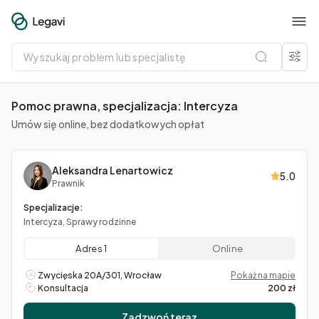
Wyszukaj
problem
lub
specjalistę
Pomoc prawna, specjalizacja: Intercyza
Umów się online, bez dodatkowych opłat
Aleksandra Lenartowicz
5.0
Prawnik
Specjalizacje:
Intercyza, Sprawy rodzinne
Adres 1
Online
Zwycięska 20A/301, Wrocław
Pokaż na mapie
Konsultacja
200 zł
Zadzwoń teraz