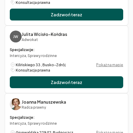
Konsultacja prawna
Zadzwoń teraz
Julita Wcisło-Kołdras
JW
Adwokat
Specjalizacje:
Intercyza, Sprawy rodzinne
Kilińskiego 33 , Busko-Zdrój
Pokaż na mapie
Konsultacja prawna
Zadzwoń teraz
Joanna Manuszewska
Radca prawny
Specjalizacje:
Intercyza, Sprawy rodzinne
Grunwaldzka 229/12, Bydgoszcz
Pokaż na mapie