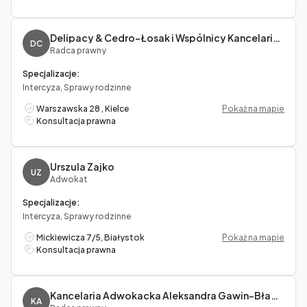
Delipacy & Cedro-Łosak i Wspólnicy Kancelaria Radców Prawnych
DC
Radca prawny
Specjalizacje:
Intercyza, Sprawy rodzinne
Warszawska 28 , Kielce
Pokaż na mapie
Konsultacja prawna
Urszula Zajko
UZ
Adwokat
Specjalizacje:
Intercyza, Sprawy rodzinne
Mickiewicza 7/5, Białystok
Pokaż na mapie
Konsultacja prawna
Kancelaria Adwokacka Aleksandra Gawin-Bławat
KA