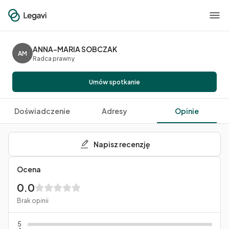
ANNA-MARIA SOBCZAK
AM
Radca prawny
Umów spotkanie
Doświadczenie
Adresy
Opinie
Napisz recenzję
Ocena
0.0
Brak opinii
5