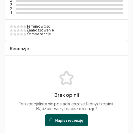
4
3
2
1
Terminowość
Zaangażowanie
Kompetencje
Recenzje
Brak opinii
Ten specjalista nie posiada jeszcze żadnych opinii.
Bądź pierwszy i napisz recenzję!
Napisz recenzję