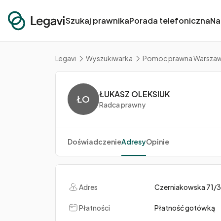
Szukaj prawnika
Porada telefoniczna
Na
Legavi
Wyszukiwarka
Pomoc prawna Warsza
ŁUKASZ OLEKSIUK
ŁO
Radca prawny
Doświadczenie
Adresy
Opinie
Adres
Czerniakowska 71/
Płatności
Płatność gotówką