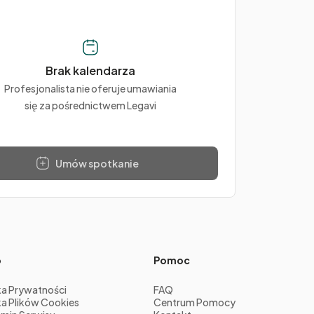
Brak kalendarza
Profesjonalista nie oferuje umawiania
się za pośrednictwem Legavi
Umów spotkanie
o
Pomoc
ka Prywatności
FAQ
ka Plików Cookies
Centrum Pomocy