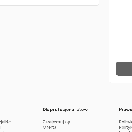
Dla profesjonalistów
Praw
aliści
Zarejestruj się
Polity
i
Oferta
Polity