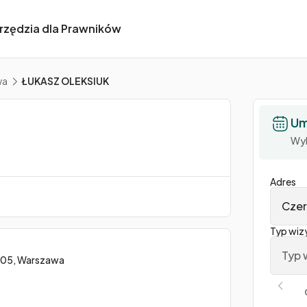
rzędzia dla Prawników
wa
ŁUKASZ OLEKSIUK
Um
Wyb
Adres
Czer
Typ wiz
Typ 
305, Warszawa