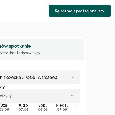
Rejestracja profesjonalisty
ów spotkanie
ierz datę i adres wizyty
niakowska 71/305, Warszawa
yty
wizyty
Dziś
Jutro
Sob.
Niedz.
06.08
07.08
08.08
09.08