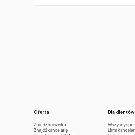
Oferta
Dla klientów
Znajdź prawnika
Wszyscy specj
Znajdź kancelarię
Lista kancelari