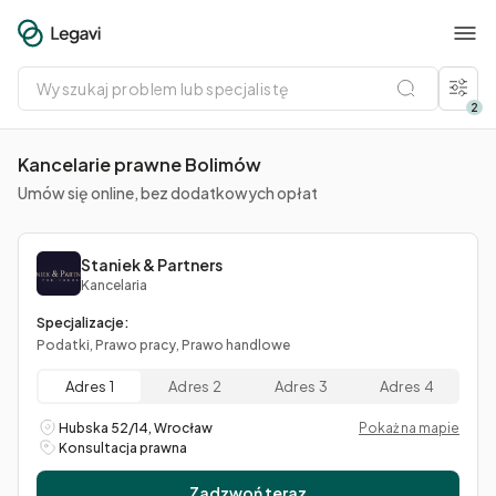
Wyszukaj
problem
lub
2
specjalistę
Kancelarie prawne Bolimów
Umów się online, bez dodatkowych opłat
Staniek & Partners
Kancelaria
Specjalizacje:
Podatki, Prawo pracy, Prawo handlowe
Adres 1
Adres 2
Adres 3
Adres 4
Hubska 52/14, Wrocław
Pokaż na mapie
Konsultacja prawna
Zadzwoń teraz