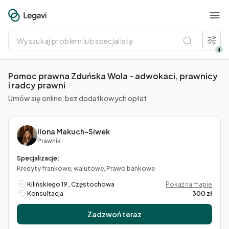
Wyszukaj
problem
lub
4
specjalistę
Pomoc prawna Zduńska Wola - adwokaci, prawnicy
i radcy prawni
Umów się online, bez dodatkowych opłat
Ilona Makuch-Siwek
Prawnik
Specjalizacje:
Kredyty frankowe, walutowe, Prawo bankowe
Kilińskiego 19 , Częstochowa
Pokaż na mapie
Konsultacja
300 zł
Zadzwoń teraz