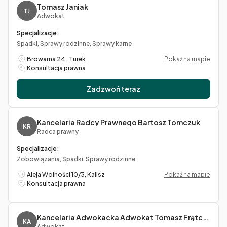
Tomasz Janiak
TJ
Adwokat
Specjalizacje:
Spadki, Sprawy rodzinne, Sprawy karne
Browarna 24 , Turek
Pokaż na mapie
Konsultacja prawna
Zadzwoń teraz
Kancelaria Radcy Prawnego Bartosz Tomczuk
KR
Radca prawny
Specjalizacje:
Zobowiązania, Spadki, Sprawy rodzinne
Aleja Wolności 10/3, Kalisz
Pokaż na mapie
Konsultacja prawna
Kancelaria Adwokacka Adwokat Tomasz Frątczak
KA
Adwokat