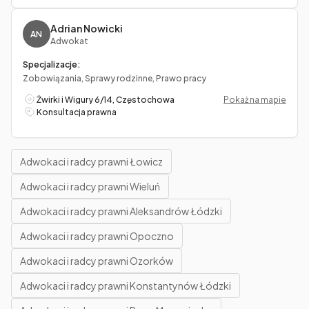
Adrian Nowicki
AN
Adwokat
Specjalizacje:
Zobowiązania, Sprawy rodzinne, Prawo pracy
Żwirki i Wigury 6/14, Częstochowa
Pokaż na mapie
Konsultacja prawna
Adwokaci i radcy prawni Łowicz
Adwokaci i radcy prawni Wieluń
Adwokaci i radcy prawni Aleksandrów Łódzki
Adwokaci i radcy prawni Opoczno
Adwokaci i radcy prawni Ozorków
Adwokaci i radcy prawni Konstantynów Łódzki