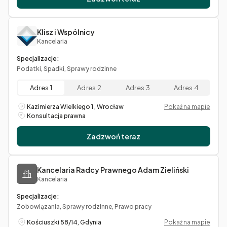
Klisz i Wspólnicy
Kancelaria
Specjalizacje:
Podatki, Spadki, Sprawy rodzinne
Adres 1
Adres 2
Adres 3
Adres 4
Kazimierza Wielkiego 1 , Wrocław
Pokaż na mapie
Konsultacja prawna
Zadzwoń teraz
Kancelaria Radcy Prawnego Adam Zieliński
Kancelaria
Specjalizacje:
Zobowiązania, Sprawy rodzinne, Prawo pracy
Kościuszki 58/14, Gdynia
Pokaż na mapie