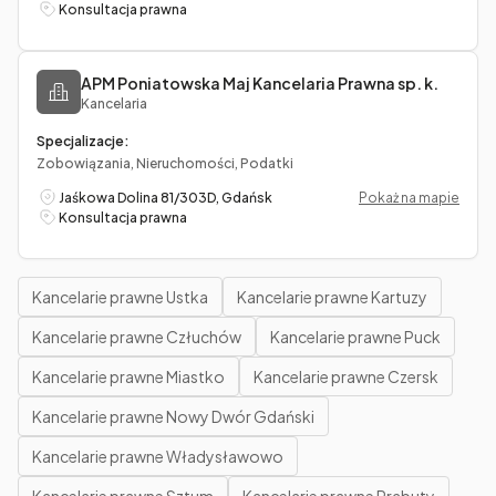
Konsultacja prawna
APM Poniatowska Maj Kancelaria Prawna sp. k.
Kancelaria
Specjalizacje:
Zobowiązania, Nieruchomości, Podatki
Jaśkowa Dolina 81/303D, Gdańsk
Pokaż na mapie
Konsultacja prawna
Kancelarie prawne Ustka
Kancelarie prawne Kartuzy
Kancelarie prawne Człuchów
Kancelarie prawne Puck
Kancelarie prawne Miastko
Kancelarie prawne Czersk
Kancelarie prawne Nowy Dwór Gdański
Kancelarie prawne Władysławowo