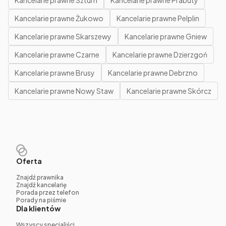
Kancelarie prawne Sztum
Kancelarie prawne Prabuty
Kancelarie prawne Żukowo
Kancelarie prawne Pelplin
Kancelarie prawne Skarszewy
Kancelarie prawne Gniew
Kancelarie prawne Czarne
Kancelarie prawne Dzierzgoń
Kancelarie prawne Brusy
Kancelarie prawne Debrzno
Kancelarie prawne Nowy Staw
Kancelarie prawne Skórcz
Oferta
Znajdź prawnika
Znajdź kancelarię
Porada przez telefon
Porady na piśmie
Dla klientów
Wszyscy specjaliści