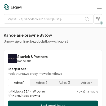
Wyszukaj
problem
lub
2
specjalistę
Kancelarie prawne Bytów
Umów się online, bez dodatkowych opłat
Staniek & Partners
Kancelaria
Specjalizacje:
Podatki, Prawo pracy, Prawo handlowe
Adres 1
Adres 2
Adres 3
Adres 4
Hubska 52/14, Wrocław
Pokaż na mapie
Konsultacja prawna
Zadzwoń teraz