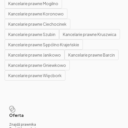
Kancelarie prawne Mogilno
Kancelarie prawne Koronowo
Kancelarie prawne Ciechocinek
Kancelarie prawne Szubin
Kancelarie prawne Kruszwica
Kancelarie prawne Sępólno Krajeńskie
Kancelarie prawne Janikowo
Kancelarie prawne Barcin
Kancelarie prawne Gniewkowo
Kancelarie prawne Więcbork
Oferta
Znajdź prawnika