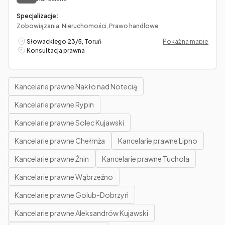
Specjalizacje:
Zobowiązania, Nieruchomości, Prawo handlowe
Słowackiego 23/5, Toruń
Pokaż na mapie
Konsultacja prawna
Kancelarie prawne Nakło nad Notecią
Kancelarie prawne Rypin
Kancelarie prawne Solec Kujawski
Kancelarie prawne Chełmża
Kancelarie prawne Lipno
Kancelarie prawne Żnin
Kancelarie prawne Tuchola
Kancelarie prawne Wąbrzeźno
Kancelarie prawne Golub-Dobrzyń
Kancelarie prawne Aleksandrów Kujawski