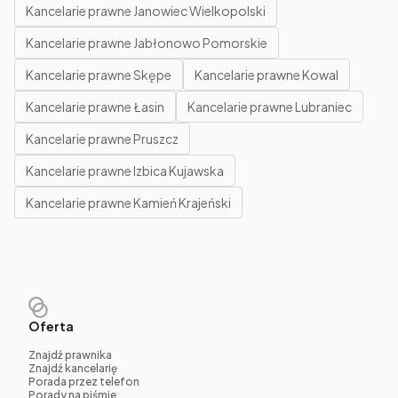
Kancelarie prawne Janowiec Wielkopolski
Kancelarie prawne Jabłonowo Pomorskie
Kancelarie prawne Skępe
Kancelarie prawne Kowal
Kancelarie prawne Łasin
Kancelarie prawne Lubraniec
Kancelarie prawne Pruszcz
Kancelarie prawne Izbica Kujawska
Kancelarie prawne Kamień Krajeński
Oferta
Znajdź prawnika
Znajdź kancelarię
Porada przez telefon
Porady na piśmie