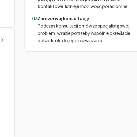
kontaktowe. Istnieje możliwość porad online.
03
Zarezerwuj konsultację
Podczas konsultacji omów ze specjalistą swój
problem i w razie potrzeby wspólnie określacie
dalsze kroki do jego rozwiązania.