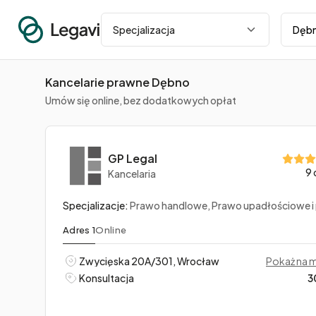
Miasto
Specjalizacja
Kancelarie prawne Dębno
Umów się online, bez dodatkowych opłat
GP Legal
9 
Kancelaria
Specjalizacje:
Prawo handlowe, Prawo upadłościowe i prawo restrukturyzacyjne, Kredyty frankowe, wal
Adres 1
Online
Zwycięska 20A/301, Wrocław
Pokaż na 
Konsultacja
3