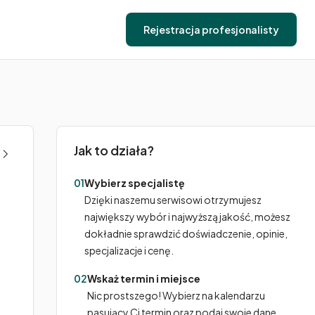
Rejestracja profesjonalisty
Jak to działa?
01
Wybierz specjalistę
Dzięki naszemu serwisowi otrzymujesz
największy wybór i najwyższą jakość, możesz
dokładnie sprawdzić doświadczenie, opinie,
specjalizacje i cenę.
02
Wskaż termin i miejsce
Nic prostszego! Wybierz na kalendarzu
pasujący Ci termin oraz podaj swoje dane