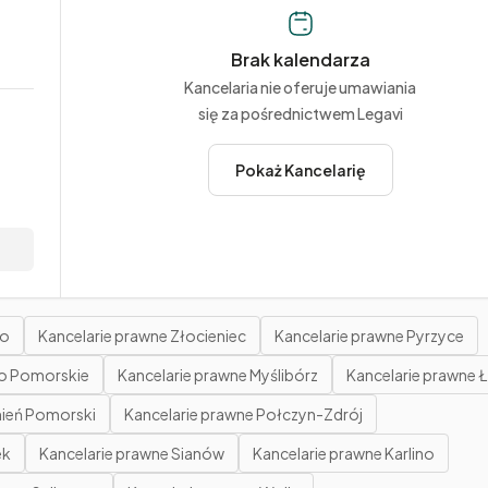
Brak kalendarza
Kancelaria nie oferuje umawiania
się za pośrednictwem Legavi
Pokaż Kancelarię
wo
Kancelarie prawne Złocieniec
Kancelarie prawne Pyrzyce
ko Pomorskie
Kancelarie prawne Myślibórz
Kancelarie prawne 
mień Pomorski
Kancelarie prawne Połczyn-Zdrój
ek
Kancelarie prawne Sianów
Kancelarie prawne Karlino