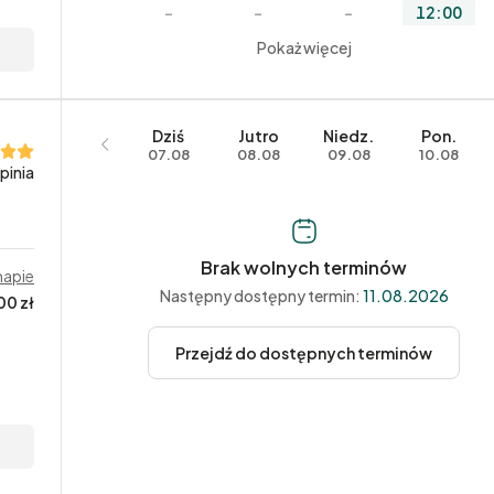
–
–
–
12:00
–
–
Pokaż więcej
–
12:30
–
–
–
13:00
–
–
–
13:30
Dziś
Jutro
Niedz.
Pon.
07.08
08.08
09.08
10.08
opinia
Brak wolnych terminów
mapie
Następny dostępny termin:
11.08.2026
00 zł
Przejdź do dostępnych terminów