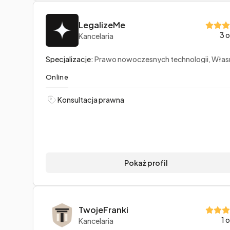
LegalizeMe
3 o
Kancelaria
Specjalizacje:
Prawo nowoczesnych technologii, Własność intelektualna, Prawo hand
Online
Konsultacja prawna
Pokaż profil
TwojeFranki
1 
Kancelaria