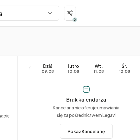
2
Dziś
Jutro
Wt.
Śr.
09.08
10.08
11.08
12.08
Brak kalendarza
Kancelaria nie oferuje umawiania
się za pośrednictwem Legavi
mapie
Pokaż Kancelarię