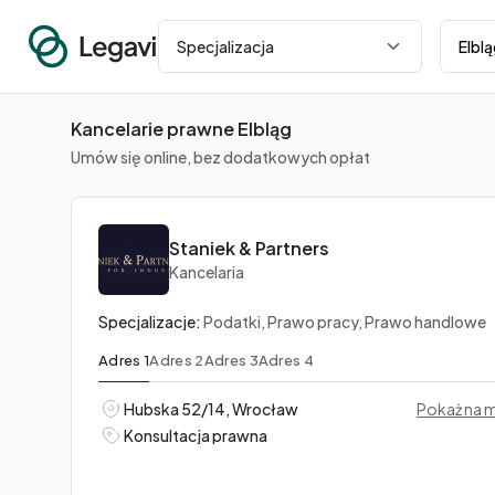
Miasto
Specjalizacja
Kancelarie prawne Elbląg
Umów się online, bez dodatkowych opłat
Staniek & Partners
Kancelaria
Specjalizacje:
Podatki, Prawo pracy, Prawo handlowe
Adres 1
Adres 2
Adres 3
Adres 4
Hubska 52/14, Wrocław
Pokaż na 
Konsultacja prawna