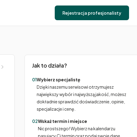
Rejestracja profesjonalisty
Jak to działa?
01
Wybierz specjalistę
Dzięki naszemu serwisowi otrzymujesz
największy wybór i najwyższą jakość, możesz
dokładnie sprawdzić doświadczenie, opinie,
specjalizacje i cenę.
02
Wskaż termin i miejsce
Nic prostszego! Wybierz na kalendarzu
pasujący Ci termin oraz podaj swoje dane