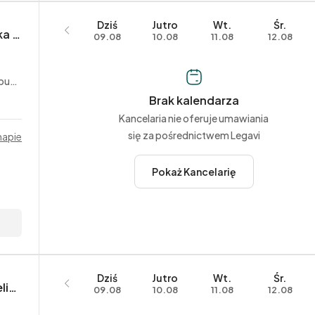
Dziś
Jutro
Wt.
Śr.
Kancelaria Radcy Prawnego Agnieszka Duda
09.08
10.08
11.08
12.08
ane
Brak kalendarza
Kancelaria nie oferuje umawiania
się za pośrednictwem Legavi
mapie
Pokaż Kancelarię
Dziś
Jutro
Wt.
Śr.
Kancelaria Radcy Prawnego Adam Zieliński
09.08
10.08
11.08
12.08