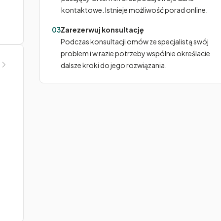
kontaktowe. Istnieje możliwość porad online.
03
Zarezerwuj konsultację
Podczas konsultacji omów ze specjalistą swój
problem i w razie potrzeby wspólnie określacie
dalsze kroki do jego rozwiązania.