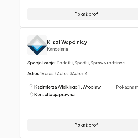
Pokaż profil
Klisz i Wspólnicy
Kancelaria
Specjalizacje:
Podatki, Spadki, Sprawy rodzinne
Adres 1
Adres 2
Adres 3
Adres 4
Kazimierza Wielkiego 1 , Wrocław
Pokaż na 
Konsultacja prawna
Pokaż profil