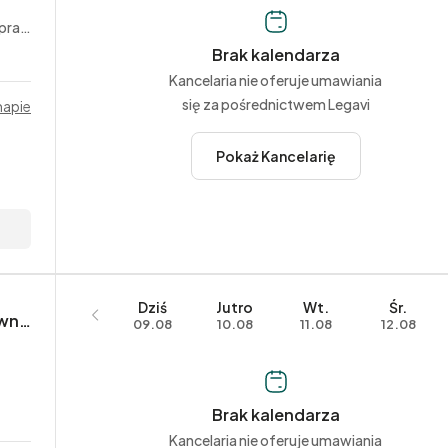
acy
Brak kalendarza
Kancelaria nie oferuje umawiania
się za pośrednictwem Legavi
mapie
Pokaż Kancelarię
Dziś
Jutro
Wt.
Śr.
APM Poniatowska Maj Kancelaria Prawna sp. k.
09.08
10.08
11.08
12.08
Brak kalendarza
Kancelaria nie oferuje umawiania