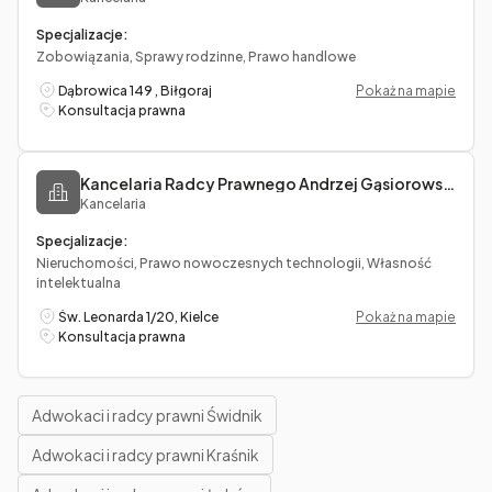
Specjalizacje:
Zobowiązania, Sprawy rodzinne, Prawo handlowe
Dąbrowica 149 , Biłgoraj
Pokaż na mapie
Konsultacja prawna
Kancelaria Radcy Prawnego Andrzej Gąsiorowszki
Kancelaria
Specjalizacje:
Nieruchomości, Prawo nowoczesnych technologii, Własność
intelektualna
Św. Leonarda 1/20, Kielce
Pokaż na mapie
Konsultacja prawna
Adwokaci i radcy prawni Świdnik
Adwokaci i radcy prawni Kraśnik