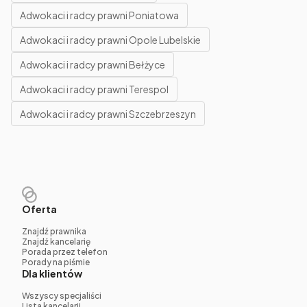
Adwokaci i radcy prawni Poniatowa
Adwokaci i radcy prawni Opole Lubelskie
Adwokaci i radcy prawni Bełżyce
Adwokaci i radcy prawni Terespol
Adwokaci i radcy prawni Szczebrzeszyn
Oferta
Znajdź prawnika
Znajdź kancelarię
Porada przez telefon
Porady na piśmie
Dla klientów
Wszyscy specjaliści
Lista kancelarii