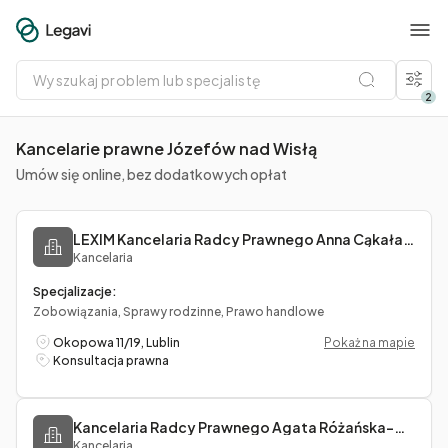
Wyszukaj
problem
lub
2
specjalistę
Kancelarie prawne Józefów nad Wisłą
Umów się online, bez dodatkowych opłat
LEXIM Kancelaria Radcy Prawnego Anna Cąkała-Sierpińska
Kancelaria
Specjalizacje:
Zobowiązania, Sprawy rodzinne, Prawo handlowe
Okopowa 11/19, Lublin
Pokaż na mapie
Konsultacja prawna
Kancelaria Radcy Prawnego Agata Różańska-Ćwiek
Kancelaria