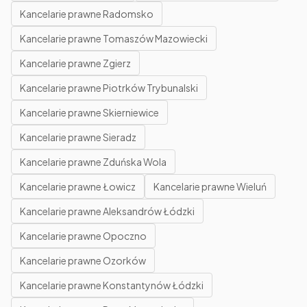
Kancelarie prawne Radomsko
Kancelarie prawne Tomaszów Mazowiecki
Kancelarie prawne Zgierz
Kancelarie prawne Piotrków Trybunalski
Kancelarie prawne Skierniewice
Kancelarie prawne Sieradz
Kancelarie prawne Zduńska Wola
Kancelarie prawne Łowicz
Kancelarie prawne Wieluń
Kancelarie prawne Aleksandrów Łódzki
Kancelarie prawne Opoczno
Kancelarie prawne Ozorków
Kancelarie prawne Konstantynów Łódzki