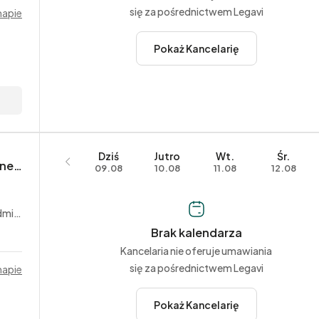
się za pośrednictwem Legavi
mapie
Pokaż Kancelarię
Dziś
Jutro
Wt.
Śr.
Daniel Dulęba Kancelaria Radcy Prawnego
09.08
10.08
11.08
12.08
yjne
Brak kalendarza
Kancelaria nie oferuje umawiania
się za pośrednictwem Legavi
mapie
Pokaż Kancelarię