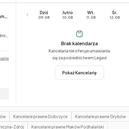
Dziś
Jutro
Wt.
Śr.
Anna Grzywna Kancelaria Radcy Prawnego
09.08
10.08
11.08
12.08
yjne
Brak kalendarza
Kancelaria nie oferuje umawiania
się za pośrednictwem Legavi
mapie
Pokaż Kancelarię
hów
Kancelarie prawne Dobczyce
Kancelarie prawne Grybów
niczna-Zdrój
Kancelarie prawne Maków Podhalański