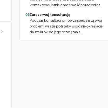
kontaktowe. Istnieje możliwość porad online.
03
Zarezerwuj konsultację
Podczas konsultacji omów ze specjalistą swój
problem i w razie potrzeby wspólnie określacie
dalsze kroki do jego rozwiązania.