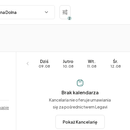
2
Dziś
Jutro
Wt.
Śr.
09.08
10.08
11.08
12.08
Brak kalendarza
Kancelaria nie oferuje umawiania
się za pośrednictwem Legavi
mapie
Pokaż Kancelarię