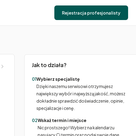
Rejestracja profesjonalisty
Jak to działa?
01
Wybierz specjalistę
Dzięki naszemu serwisowi otrzymujesz
największy wybór i najwyższą jakość, możesz
dokładnie sprawdzić doświadczenie, opinie,
specjalizacje i cenę.
02
Wskaż termin i miejsce
Nic prostszego! Wybierz na kalendarzu
pasujący Ci termin oraz podaj swoje dane