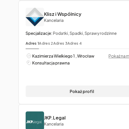
Klisz i Wspólnicy
Kancelaria
Specjalizacje:
Podatki, Spadki, Sprawy rodzinne
Adres 1
Adres 2
Adres 3
Adres 4
Kazimierza Wielkiego 1 , Wrocław
Pokaż na 
Konsultacja prawna
Pokaż profil
JKP.Legal
Kancelaria