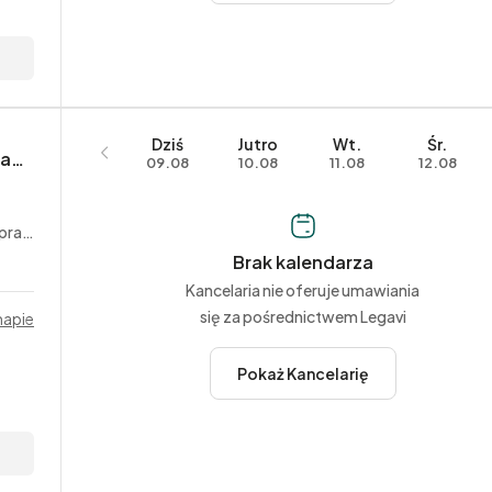
Dziś
Jutro
Wt.
Śr.
Marzena Dyduch Kancelaria Radcy Prawnego
09.08
10.08
11.08
12.08
acy
Brak kalendarza
Kancelaria nie oferuje umawiania
się za pośrednictwem Legavi
mapie
Pokaż Kancelarię