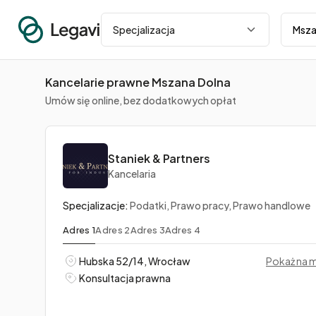
Miasto
Specjalizacja
Kancelarie prawne Mszana Dolna
Umów się online, bez dodatkowych opłat
Staniek & Partners
Kancelaria
Specjalizacje:
Podatki, Prawo pracy, Prawo handlowe
Adres 1
Adres 2
Adres 3
Adres 4
Hubska 52/14, Wrocław
Pokaż na 
Konsultacja prawna