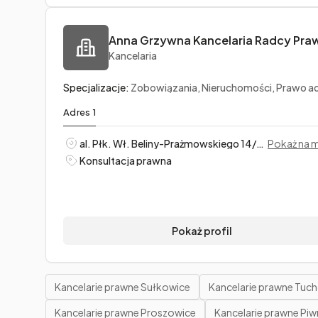
Kancelaria
Specjalizacje:
Zobowiązania, Nieruchomości, Prawo administrac
Adres 1
al. Płk. Wł. Beliny-Prażmowskiego 14/2, Kraków
Pokaż na 
Konsultacja prawna
Pokaż profil
Kancelarie prawne Sułkowice
Kancelarie prawne Tuc
Kancelarie prawne Proszowice
Kancelarie prawne Piw