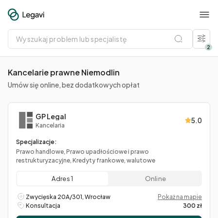
Wyszukaj
problem
lub
2
specjalistę
Kancelarie prawne Niemodlin
Umów się online, bez dodatkowych opłat
GP Legal
5.0
Kancelaria
Specjalizacje:
Prawo handlowe, Prawo upadłościowe i prawo
restrukturyzacyjne, Kredyty frankowe, walutowe
Adres 1
Online
Zwycięska 20A/301, Wrocław
Pokaż na mapie
Konsultacja
300 zł