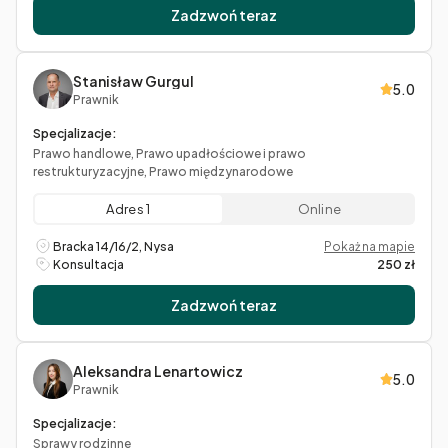
Zadzwoń teraz
Stanisław Gurgul
5.0
Prawnik
Specjalizacje:
Prawo handlowe, Prawo upadłościowe i prawo
restrukturyzacyjne, Prawo międzynarodowe
Adres 1
Online
Bracka 14/16/2, Nysa
Pokaż na mapie
Konsultacja
250 zł
Zadzwoń teraz
Aleksandra Lenartowicz
5.0
Prawnik
Specjalizacje:
Sprawy rodzinne