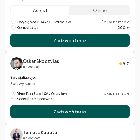
Adres 1
Online
Zwycięska 20A/301, Wrocław
Pokaż na mapie
Konsultacja
200 zł
Zadzwoń teraz
Oskar Skoczylas
5.0
Adwokat
Specjalizacje:
Sprawy karne
Aleja Piastów 12A , Wrocław
Pokaż na mapie
Konsultacja prawna
Zadzwoń teraz
Tomasz Kubata
Adwokat