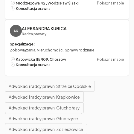
Młodzieżowa 42 , Wodzisław Śląski
Pokaż na mapie
Konsultacja prawna
ALEKSANDRA KUBICA
AK
Radca prawny
Specjalizacje:
Zobowiązania, Nieruchomości, Sprawy rodzinne
Katowicka 115/109, Chorzów
Pokaż na mapie
Konsultacja prawna
Adwokaci i radcy prawni Strzelce Opolskie
Adwokaci i radcy prawni Krapkowice
Adwokaci i radcy prawni Głuchołazy
Adwokaci i radcy prawni Głubczyce
Adwokaci i radcy prawni Zdzieszowice