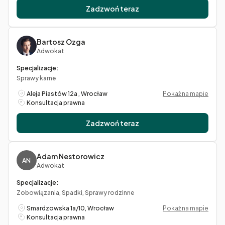
Zadzwoń teraz
Bartosz Ozga
Adwokat
Specjalizacje:
Sprawy karne
Aleja Piastów 12a , Wrocław
Pokaż na mapie
Konsultacja prawna
Zadzwoń teraz
Adam Nestorowicz
AN
Adwokat
Specjalizacje:
Zobowiązania, Spadki, Sprawy rodzinne
Smardzowska 1a/10, Wrocław
Pokaż na mapie
Konsultacja prawna