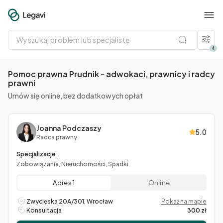
Wyszukaj
problem
lub
4
specjalistę
Pomoc prawna Prudnik - adwokaci, prawnicy i radcy
prawni
Umów się online, bez dodatkowych opłat
Joanna Podczaszy
5.0
Radca prawny
Specjalizacje:
Zobowiązania, Nieruchomości, Spadki
Adres 1
Online
Zwycięska 20A/301, Wrocław
Pokaż na mapie
Konsultacja
300 zł