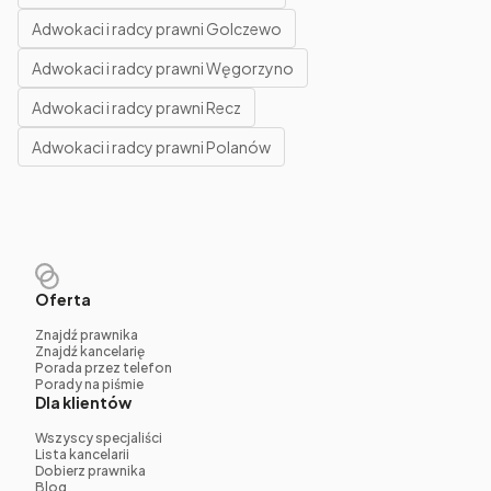
Adwokaci i radcy prawni Golczewo
Adwokaci i radcy prawni Węgorzyno
Adwokaci i radcy prawni Recz
Adwokaci i radcy prawni Polanów
Oferta
Znajdź prawnika
Znajdź kancelarię
Porada przez telefon
Porady na piśmie
Dla klientów
Wszyscy specjaliści
Lista kancelarii
Dobierz prawnika
Blog