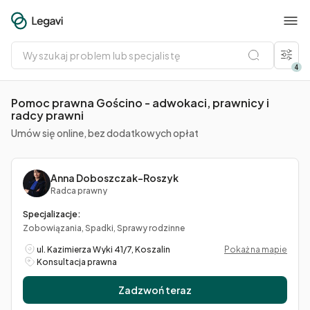
Wyszukaj
problem
lub
4
specjalistę
Pomoc prawna Gościno - adwokaci, prawnicy i
radcy prawni
Umów się online, bez dodatkowych opłat
Anna Doboszczak-Roszyk
Radca prawny
Specjalizacje:
Zobowiązania, Spadki, Sprawy rodzinne
ul. Kazimierza Wyki 41/7, Koszalin
Pokaż na mapie
Konsultacja prawna
Zadzwoń teraz