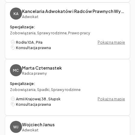
Kancelaria Adwokatów i Radców Prawnych Wyrwa i Wspólnicy s.c.
KA
Adwokat
Specjalizacje:
Zobowiązania, Sprawy rodzinne, Prawo pracy
Rodła 10A , Piła
Pokaż na mapie
Konsultacja prawna
Marta Czternastek
MC
Radca prawny
Specjalizacje:
Zobowiązania, Spadki, Sprawy rodzinne
Armii Krajowej 38 , Słupsk
Pokaż na mapie
Konsultacja prawna
Wojciech Janus
WJ
Adwokat