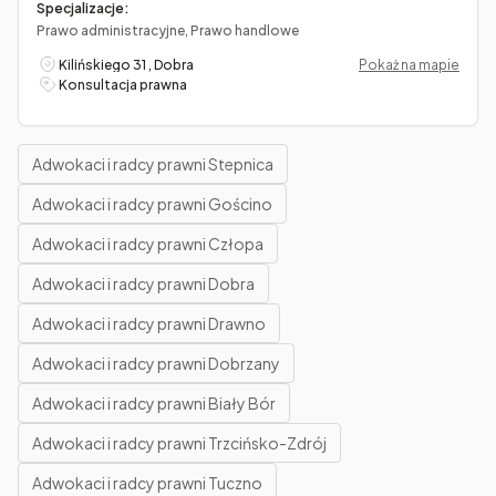
Specjalizacje:
Prawo administracyjne, Prawo handlowe
Kilińskiego 31 , Dobra
Pokaż na mapie
Konsultacja prawna
Adwokaci i radcy prawni Stepnica
Adwokaci i radcy prawni Gościno
Adwokaci i radcy prawni Człopa
Adwokaci i radcy prawni Dobra
Adwokaci i radcy prawni Drawno
Adwokaci i radcy prawni Dobrzany
Adwokaci i radcy prawni Biały Bór
Adwokaci i radcy prawni Trzcińsko-Zdrój
Adwokaci i radcy prawni Tuczno