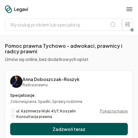
Wyszukaj
problem
lub
4
specjalistę
Pomoc prawna Tychowo - adwokaci, prawnicy i
radcy prawni
Umów się online, bez dodatkowych opłat
Anna Doboszczak-Roszyk
Radca prawny
Specjalizacje:
Zobowiązania, Spadki, Sprawy rodzinne
ul. Kazimierza Wyki 41/7, Koszalin
Pokaż na mapie
Konsultacja prawna
Zadzwoń teraz