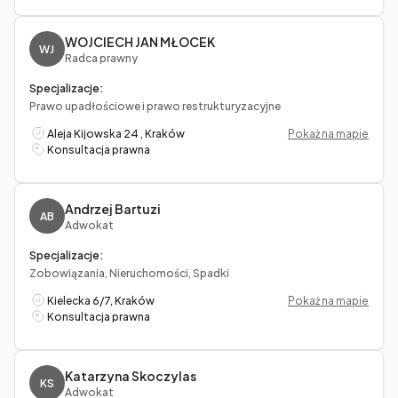
WOJCIECH JAN MŁOCEK
WJ
Radca prawny
Specjalizacje:
Prawo upadłościowe i prawo restrukturyzacyjne
Aleja Kijowska 24 , Kraków
Pokaż na mapie
Konsultacja prawna
Andrzej Bartuzi
AB
Adwokat
Specjalizacje:
Zobowiązania, Nieruchomości, Spadki
Kielecka 6/7, Kraków
Pokaż na mapie
Konsultacja prawna
Katarzyna Skoczylas
KS
Adwokat