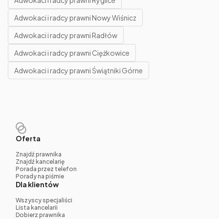
Adwokaci i radcy prawni Ryglice
Adwokaci i radcy prawni Nowy Wiśnicz
Adwokaci i radcy prawni Radłów
Adwokaci i radcy prawni Ciężkowice
Adwokaci i radcy prawni Świątniki Górne
Oferta
Znajdź prawnika
Znajdź kancelarię
Porada przez telefon
Porady na piśmie
Dla klientów
Wszyscy specjaliści
Lista kancelarii
Dobierz prawnika