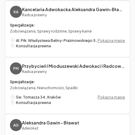
Kancelaria Adwokacka Aleksandra Gawin-Bławat
KA
Radca prawny
Specjalizacje:
Zobowiązania, Sprawy rodzinne, Sprawy karne
Al. Płk. Władysława Beliny-Prażmowskiego 53/5, Kraków
Pokaż na mapie
Konsultacja prawna
Przybycień I Mioduszewski Adwokaci I Radcowie Prawni S.c. Jagoda Przybycień, Marcin Mioduszewski
PM
Radca prawny
Specjalizacje:
Zobowiązania, Nieruchomości, Spadki
Św. Tomasza 34 , Kraków
Pokaż na mapie
Konsultacja prawna
Aleksandra Gawin – Bławat
AG
Adwokat