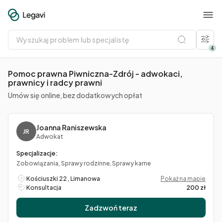
Wyszukaj
problem
lub
4
specjalistę
Pomoc prawna Piwniczna-Zdrój - adwokaci,
prawnicy i radcy prawni
Umów się online, bez dodatkowych opłat
Joanna Raniszewska
JR
Adwokat
Specjalizacje:
Zobowiązania, Sprawy rodzinne, Sprawy karne
Kościuszki 22 , Limanowa
Pokaż na mapie
Konsultacja
200 zł
Zadzwoń teraz