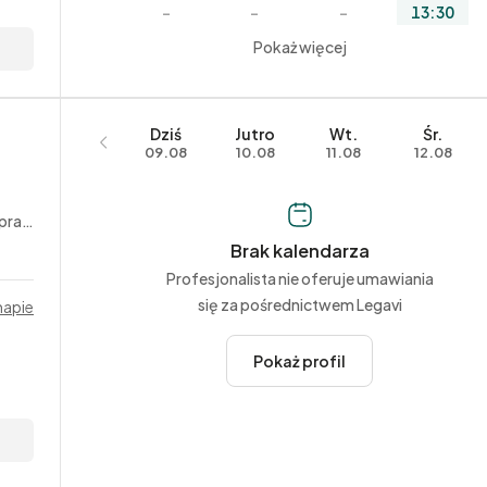
–
–
–
13:30
Pokaż więcej
Dziś
Jutro
Wt.
Śr.
09.08
10.08
11.08
12.08
acy
Brak kalendarza
Profesjonalista nie oferuje umawiania
się za pośrednictwem Legavi
mapie
Pokaż profil