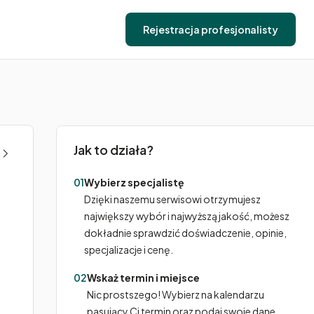
Rejestracja profesjonalisty
Jak to działa?
01
Wybierz specjalistę
Dzięki naszemu serwisowi otrzymujesz
największy wybór i najwyższą jakość, możesz
dokładnie sprawdzić doświadczenie, opinie,
specjalizacje i cenę.
02
Wskaż termin i miejsce
Nic prostszego! Wybierz na kalendarzu
pasujący Ci termin oraz podaj swoje dane