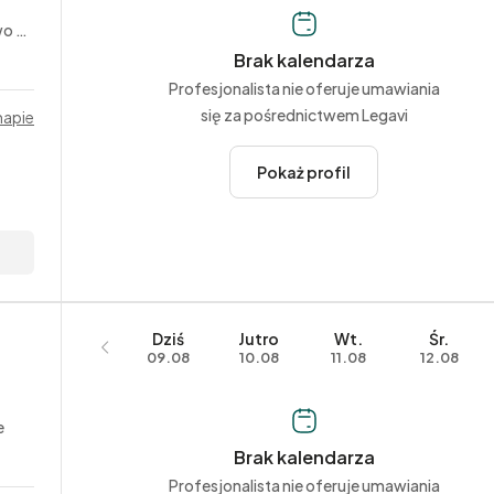
yjne
Brak kalendarza
Profesjonalista nie oferuje umawiania
się za pośrednictwem Legavi
mapie
Pokaż profil
Dziś
Jutro
Wt.
Śr.
09.08
10.08
11.08
12.08
e
Brak kalendarza
Profesjonalista nie oferuje umawiania