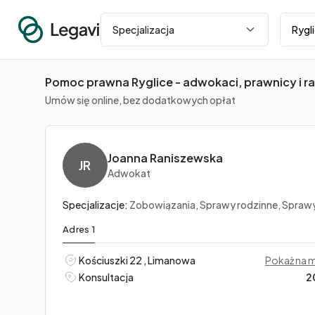
Miasto
Specjalizacja
Pomoc prawna Ryglice - adwokaci, prawnicy i r
Umów się online, bez dodatkowych opłat
Joanna Raniszewska
JR
Adwokat
Specjalizacje:
Zobowiązania, Sprawy rodzinne, Sprawy ka
Adres 1
Kościuszki 22 , Limanowa
Pokaż na 
Konsultacja
2