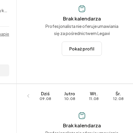
rne
Brak kalendarza
Profesjonalista nie oferuje umawiania
się za pośrednictwem Legavi
mapie
Pokaż profil
Dziś
Jutro
Wt.
Śr.
09.08
10.08
11.08
12.08
Brak kalendarza