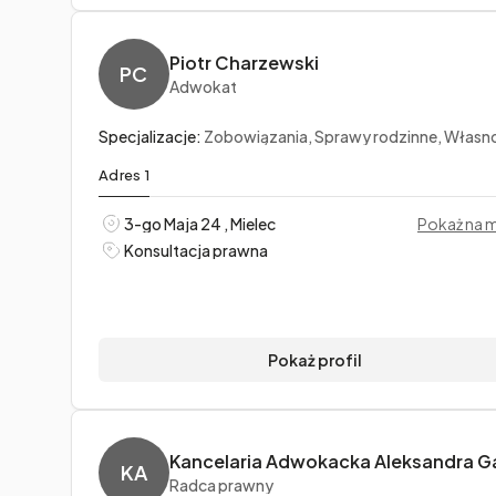
Piotr Charzewski
PC
Adwokat
Specjalizacje:
Zobowiązania, Sprawy rodzinne, Własność intelektu
Adres 1
3-go Maja 24 , Mielec
Pokaż na 
Konsultacja prawna
Pokaż profil
KA
Radca prawny