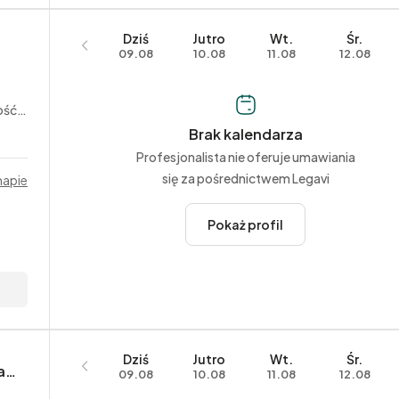
Dziś
Jutro
Wt.
Śr.
09.08
10.08
11.08
12.08
alna
Brak kalendarza
Profesjonalista nie oferuje umawiania
się za pośrednictwem Legavi
mapie
Pokaż profil
Dziś
Jutro
Wt.
Śr.
Kancelaria Adwokacka Aleksandra Gawin-Bławat
09.08
10.08
11.08
12.08