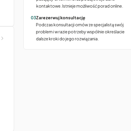
kontaktowe. Istnieje możliwość porad online.
03
Zarezerwuj konsultację
Podczas konsultacji omów ze specjalistą swój
problem i w razie potrzeby wspólnie określacie
dalsze kroki do jego rozwiązania.