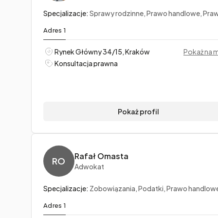
Specjalizacje:
Sprawy rodzinne, Prawo handlowe, Prawo upadłościowe i prawo restrukturyzac
Adres 1
Rynek Główny 34/15, Kraków
Pokaż na 
Konsultacja prawna
Pokaż profil
Rafał Omasta
RO
Adwokat
Specjalizacje:
Zobowiązania, Podatki, Prawo handlow
Adres 1