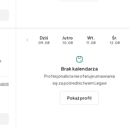
Dziś
Jutro
Wt.
Śr.
09.08
10.08
11.08
12.08
e
Brak kalendarza
Profesjonalista nie oferuje umawiania
się za pośrednictwem Legavi
mapie
Pokaż profil