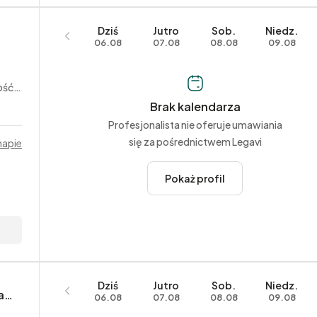
Dziś
Jutro
Sob.
Niedz.
06.08
07.08
08.08
09.08
alna
Brak kalendarza
Profesjonalista nie oferuje umawiania
się za pośrednictwem Legavi
mapie
Pokaż profil
Dziś
Jutro
Sob.
Niedz.
Kancelaria Adwokacka Aleksandra Gawin-Bławat
06.08
07.08
08.08
09.08