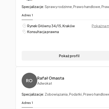
Specjalizacje:
Sprawy rodzinne, Prawo handlowe, Prawo upadłościowe i prawo restrukturyzac
Adres 1
Rynek Główny 34/15, Kraków
Pokaż na 
Konsultacja prawna
Pokaż profil
Rafał Omasta
RO
Adwokat
Specjalizacje:
Zobowiązania, Podatki, Prawo handlow
Adres 1