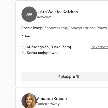
Julita Wcisło-Kołdras
JW
Adwokat
Specjalizacje:
Zobowiązania, Sprawy rodzinne, Prawo wyznaniowe i kanoni
Adres 1
Kilińskiego 33 , Busko-Zdrój
Pokaż na 
Konsultacja prawna
Pokaż profil
Amanda Krause
Radca prawny