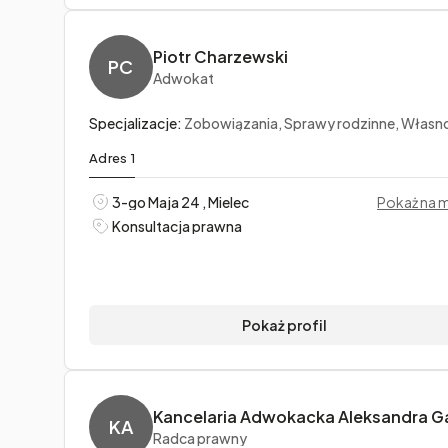
Piotr Charzewski
PC
Adwokat
Specjalizacje:
Zobowiązania, Sprawy rodzinne, Własność intelektu
Adres 1
3-go Maja 24 , Mielec
Pokaż na 
Konsultacja prawna
Pokaż profil
KA
Radca prawny