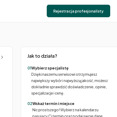
Rejestracja profesjonalisty
Jak to działa?
01
Wybierz specjalistę
Dzięki naszemu serwisowi otrzymujesz
największy wybór i najwyższą jakość, możesz
dokładnie sprawdzić doświadczenie, opinie,
specjalizacje i cenę.
02
Wskaż termin i miejsce
Nic prostszego! Wybierz na kalendarzu
pasujący Ci termin oraz podaj swoje dane