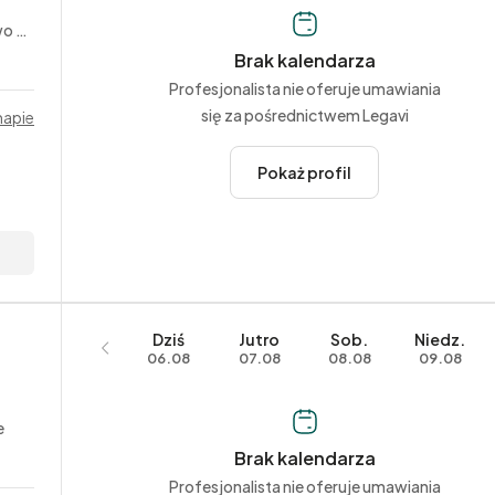
yjne
Brak kalendarza
Profesjonalista nie oferuje umawiania
się za pośrednictwem Legavi
mapie
Pokaż profil
Dziś
Jutro
Sob.
Niedz.
06.08
07.08
08.08
09.08
e
Brak kalendarza
Profesjonalista nie oferuje umawiania