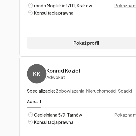
rondo Mogilskie 1/111, Kraków
Pokaż na 
Konsultacja prawna
Pokaż profil
Konrad Kozioł
KK
Adwokat
Specjalizacje:
Zobowiązania, Nieruchomości, Spadki
Adres 1
Cegielniana 5/9, Tarnów
Pokaż na 
Konsultacja prawna