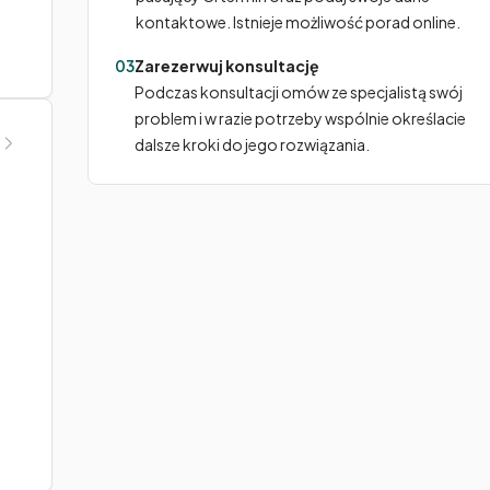
kontaktowe. Istnieje możliwość porad online.
03
Zarezerwuj konsultację
Podczas konsultacji omów ze specjalistą swój
problem i w razie potrzeby wspólnie określacie
dalsze kroki do jego rozwiązania.