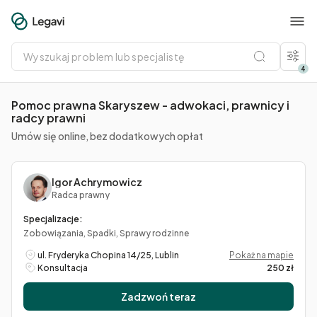
Wyszukaj
problem
lub
4
specjalistę
Pomoc prawna Skaryszew - adwokaci, prawnicy i
radcy prawni
Umów się online, bez dodatkowych opłat
Igor Achrymowicz
Radca prawny
Specjalizacje:
Zobowiązania, Spadki, Sprawy rodzinne
ul. Fryderyka Chopina 14/25, Lublin
Pokaż na mapie
Konsultacja
250 zł
Zadzwoń teraz