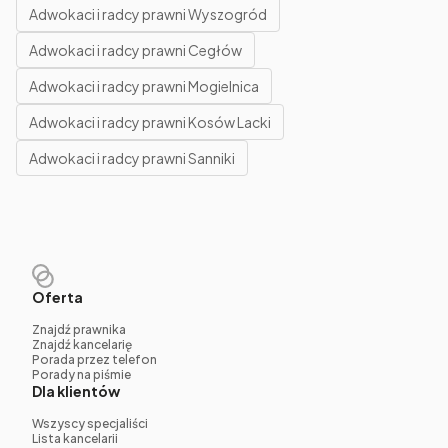
Adwokaci i radcy prawni Wyszogród
Adwokaci i radcy prawni Cegłów
Adwokaci i radcy prawni Mogielnica
Adwokaci i radcy prawni Kosów Lacki
Adwokaci i radcy prawni Sanniki
Oferta
Znajdź prawnika
Znajdź kancelarię
Porada przez telefon
Porady na piśmie
Dla klientów
Wszyscy specjaliści
Lista kancelarii