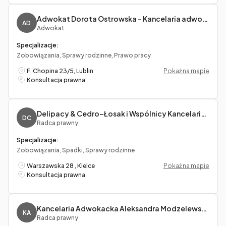
Adwokat Dorota Ostrowska – Kancelaria adwokacka
AD
Adwokat
Specjalizacje:
Zobowiązania, Sprawy rodzinne, Prawo pracy
F. Chopina 23/5, Lublin
Pokaż na mapie
Konsultacja prawna
Delipacy & Cedro-Łosak i Wspólnicy Kancelaria Radców Prawnych
DC
Radca prawny
Specjalizacje:
Zobowiązania, Spadki, Sprawy rodzinne
Warszawska 28 , Kielce
Pokaż na mapie
Konsultacja prawna
Kancelaria Adwokacka Aleksandra Modzelewska
KA
Radca prawny